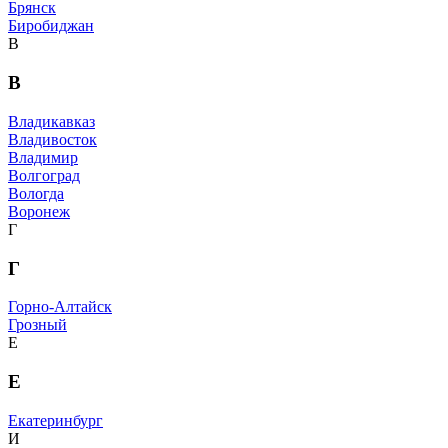
Брянск
Биробиджан
В
В
Владикавказ
Владивосток
Владимир
Волгоград
Вологда
Воронеж
Г
Г
Горно-Алтайск
Грозный
Е
Е
Екатеринбург
И