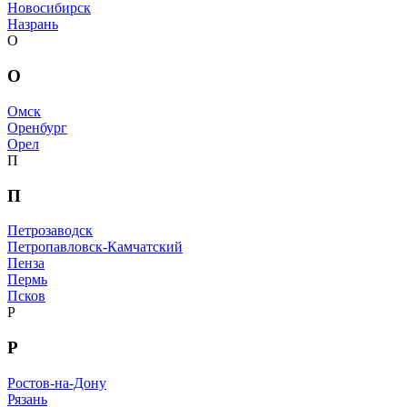
Новосибирск
Назрань
О
О
Омск
Оренбург
Орел
П
П
Петрозаводск
Петропавловск-Камчатский
Пенза
Пермь
Псков
Р
Р
Ростов-на-Дону
Рязань