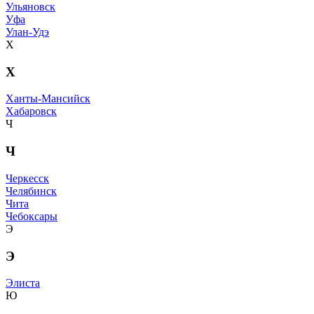
Ульяновск
Уфа
Улан-Удэ
Х
Х
Ханты-Мансийск
Хабаровск
Ч
Ч
Черкесск
Челябинск
Чита
Чебоксары
Э
Э
Элиста
Ю