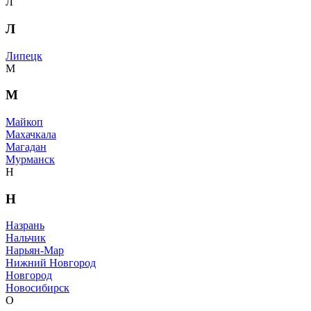
Л
Л
Липецк
М
М
Майкоп
Махачкала
Магадан
Мурманск
Н
Н
Назрань
Нальчик
Нарьян-Мар
Нижний Новгород
Новгород
Новосибирск
О