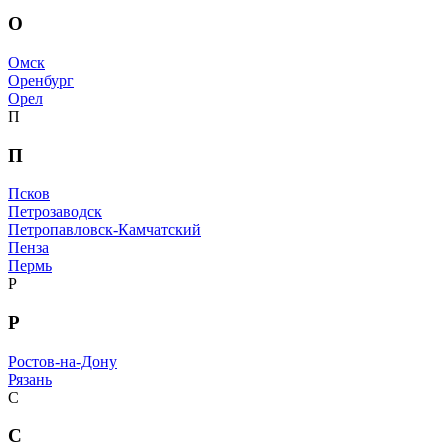
О
Омск
Оренбург
Орел
П
П
Псков
Петрозаводск
Петропавловск-Камчатский
Пенза
Пермь
Р
Р
Ростов-на-Дону
Рязань
С
С