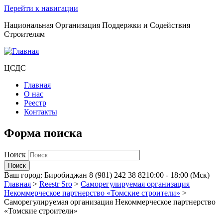
Перейти к навигации
Национальная Организация Поддержки и Содействия
Строителям
ЦСДС
Главная
О нас
Реестр
Контакты
Форма поиска
Поиск
Ваш город:
Биробиджан
8 (981) 242 38 82
10:00 - 18:00 (Мск)
Главная
>
Reestr Sro
>
Саморегулируемая организация
Некоммерческое партнерство «Томские строители»
>
Саморегулируемая организация Некоммерческое партнерство
«Томские строители»