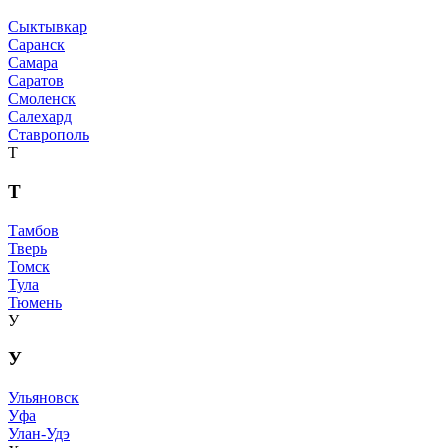
Сыктывкар
Саранск
Самара
Саратов
Смоленск
Салехард
Ставрополь
Т
Т
Тамбов
Тверь
Томск
Тула
Тюмень
У
У
Ульяновск
Уфа
Улан-Удэ