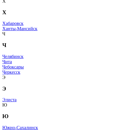
Х
Х
Хабаровск
Ханты-Мансийск
Ч
Ч
Челябинск
Чита
Чебоксары
Черкесск
Э
Э
Элиста
Ю
Ю
Южно-Сахалинск