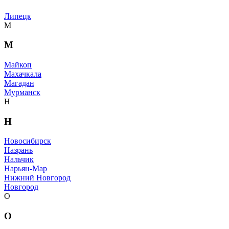
Липецк
М
М
Майкоп
Махачкала
Магадан
Мурманск
Н
Н
Новосибирск
Назрань
Нальчик
Нарьян-Мар
Нижний Новгород
Новгород
О
О