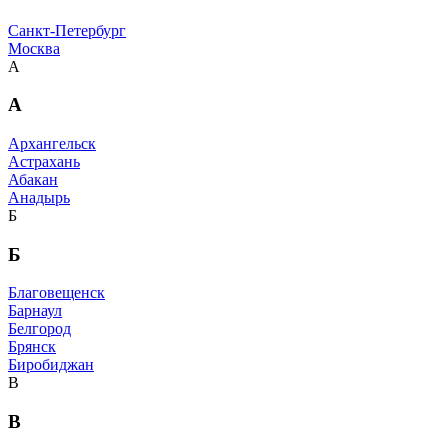
Санкт-Петербург
Москва
А
А
Архангельск
Астрахань
Абакан
Анадырь
Б
Б
Благовещенск
Барнаул
Белгород
Брянск
Биробиджан
В
В