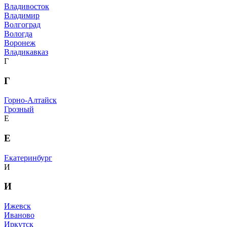
Владивосток
Владимир
Волгоград
Вологда
Воронеж
Владикавказ
Г
Г
Горно-Алтайск
Грозный
Е
Е
Екатеринбург
И
И
Ижевск
Иваново
Иркутск