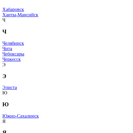
Хабаровск
Ханты-Мансийск
Ч
Ч
Челябинск
Чита
Чебоксары
Черкесск
Э
Э
Элиста
Ю
Ю
Южно-Сахалинск
Я
Я