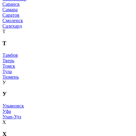
Саранск
Самара
Саратов
Смоленск
Салехард
Т
Т
Тамбов
Тверь
Томск
Тула
Тюмень
У
У
Ульяновск
Уфа
Улан-Удэ
Х
Х