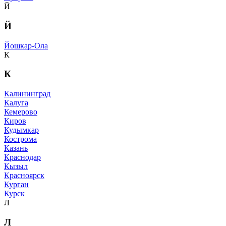
Й
Й
Йошкар-Ола
К
К
Калининград
Калуга
Кемерово
Киров
Кудымкар
Кострома
Казань
Краснодар
Кызыл
Красноярск
Курган
Курск
Л
Л