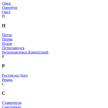
Омск
Оренбург
Орел
П
П
Пенза
Пермь
Псков
Петрозаводск
Петропавловск-Камчатский
Р
Р
Ростов-на-Дону
Рязань
С
С
Ставрополь
Сыктывкар