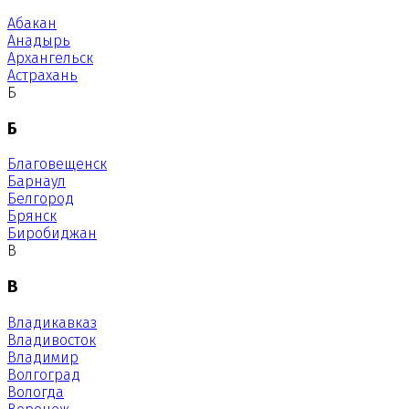
Абакан
Анадырь
Архангельск
Астрахань
Б
Б
Благовещенск
Барнаул
Белгород
Брянск
Биробиджан
В
В
Владикавказ
Владивосток
Владимир
Волгоград
Вологда