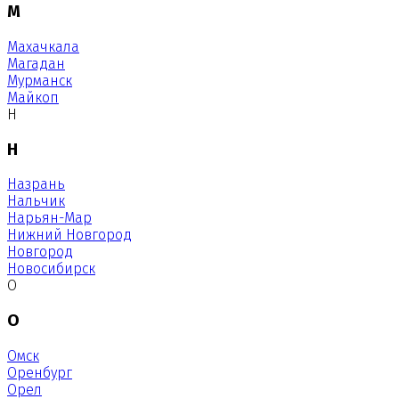
М
Махачкала
Магадан
Мурманск
Майкоп
Н
Н
Назрань
Нальчик
Нарьян-Мар
Нижний Новгород
Новгород
Новосибирск
О
О
Омск
Оренбург
Орел