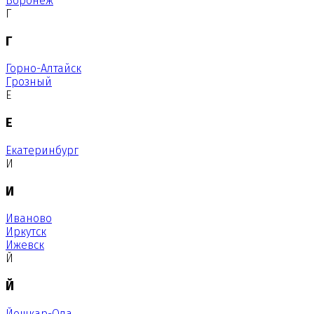
Воронеж
Г
Г
Горно-Алтайск
Грозный
Е
Е
Екатеринбург
И
И
Иваново
Иркутск
Ижевск
Й
Й
Йошкар-Ола