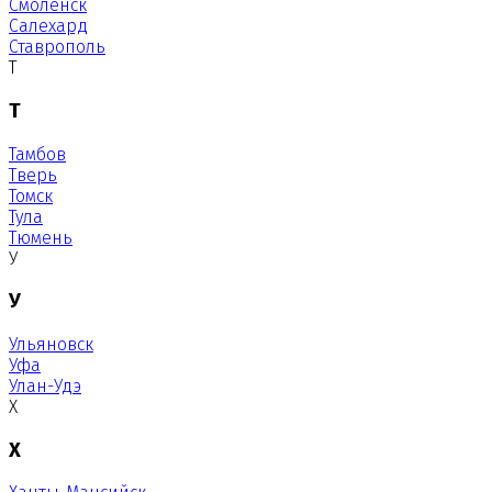
Смоленск
Салехард
Ставрополь
Т
Т
Тамбов
Тверь
Томск
Тула
Тюмень
У
У
Ульяновск
Уфа
Улан-Удэ
Х
Х