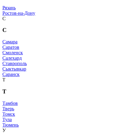
Рязань
Ростов-на-Дону
С
С
Самара
Саратов
Смоленск
Салехард
Ставрополь
Сыктывкар
Саранск
Т
Т
Тамбов
Тверь
Томск
Тула
Тюмень
У