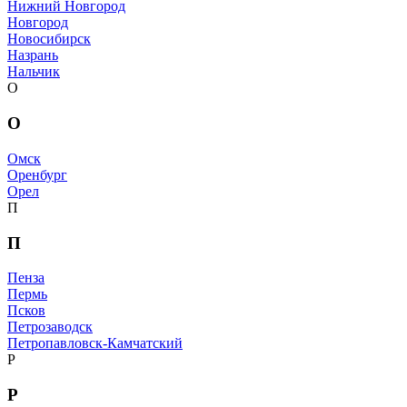
Нижний Новгород
Новгород
Новосибирск
Назрань
Нальчик
О
О
Омск
Оренбург
Орел
П
П
Пенза
Пермь
Псков
Петрозаводск
Петропавловск-Камчатский
Р
Р