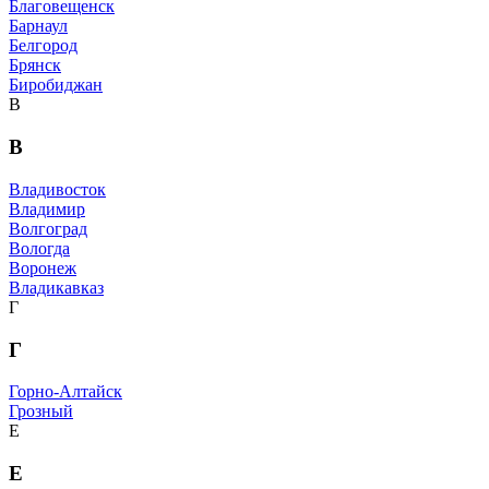
Благовещенск
Барнаул
Белгород
Брянск
Биробиджан
В
В
Владивосток
Владимир
Волгоград
Вологда
Воронеж
Владикавказ
Г
Г
Горно-Алтайск
Грозный
Е
Е