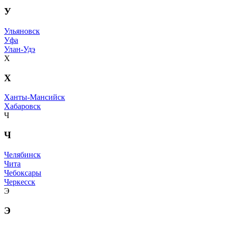
У
Ульяновск
Уфа
Улан-Удэ
Х
Х
Ханты-Мансийск
Хабаровск
Ч
Ч
Челябинск
Чита
Чебоксары
Черкесск
Э
Э