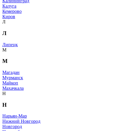
Калининград
Калуга
Кемерово
Киров
Л
Л
Липецк
М
М
Магадан
Мурманск
Майкоп
Махачкала
Н
Н
Нарьян-Мар
Нижний Новгород
Новгород