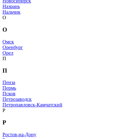
Новосибирск
Назрань
Нальчик
О
О
Омск
Оренбург
Орел
П
П
Пенза
Пермь
Псков
Петрозаводск
Петропавловск-Камчатский
Р
Р
Ростов-на-Дону