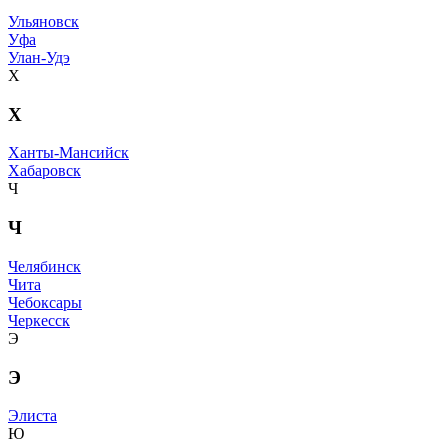
Ульяновск
Уфа
Улан-Удэ
Х
Х
Ханты-Мансийск
Хабаровск
Ч
Ч
Челябинск
Чита
Чебоксары
Черкесск
Э
Э
Элиста
Ю