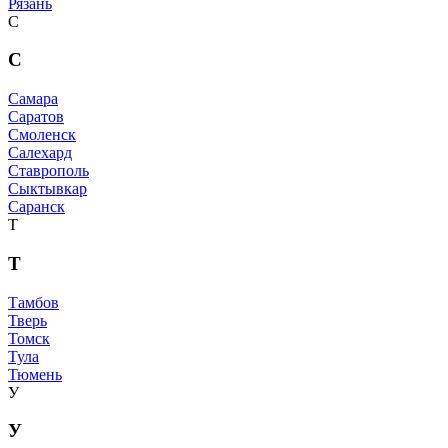
Рязань
С
С
Самара
Саратов
Смоленск
Салехард
Ставрополь
Сыктывкар
Саранск
Т
Т
Тамбов
Тверь
Томск
Тула
Тюмень
У
У