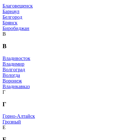
Благовещенск
Барнаул
Белгород
Брянск
Биробиджан
В
В
Владивосток
Владимир
Волгоград
Вологда
Воронеж
Владикавказ
Г
Г
Горно-Алтайск
Грозный
Е
Е