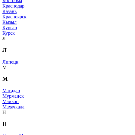
Кострома
Краснодар
Казань
Красноярск
Кызыл
Курган
Курск
Л
Л
Липецк
М
М
Магадан
Мурманск
Майкоп
Махачкала
Н
Н