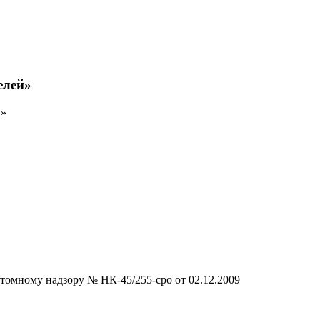
елей»
й»
томному надзору № НК-45/255-сро от 02.12.2009