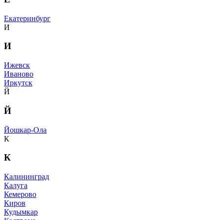
Екатеринбург
И
И
Ижевск
Иваново
Иркутск
Й
Й
Йошкар-Ола
К
К
Калининград
Калуга
Кемерово
Киров
Кудымкар