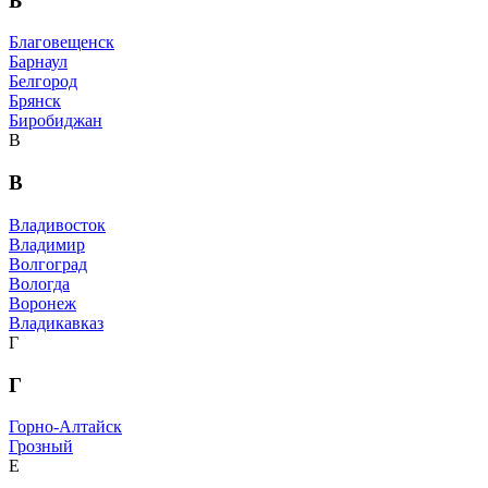
Б
Благовещенск
Барнаул
Белгород
Брянск
Биробиджан
В
В
Владивосток
Владимир
Волгоград
Вологда
Воронеж
Владикавказ
Г
Г
Горно-Алтайск
Грозный
Е