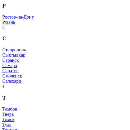
Р
Ростов-на-Дону
Рязань
С
С
Ставрополь
Сыктывкар
Саранск
Самара
Саратов
Смоленск
Салехард
Т
Т
Тамбов
Тверь
Томск
Тула
Тюмень