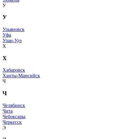
У
У
Ульяновск
Уфа
Улан-Удэ
Х
Х
Хабаровск
Ханты-Мансийск
Ч
Ч
Челябинск
Чита
Чебоксары
Черкесск
Э