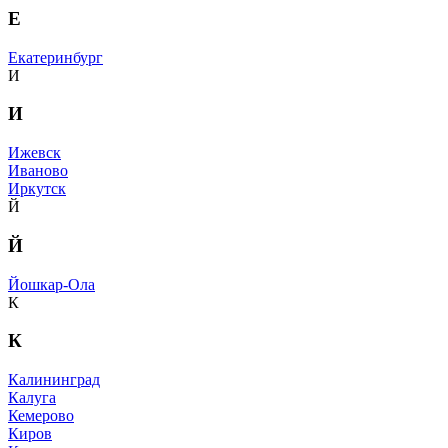
Е
Екатеринбург
И
И
Ижевск
Иваново
Иркутск
Й
Й
Йошкар-Ола
К
К
Калининград
Калуга
Кемерово
Киров