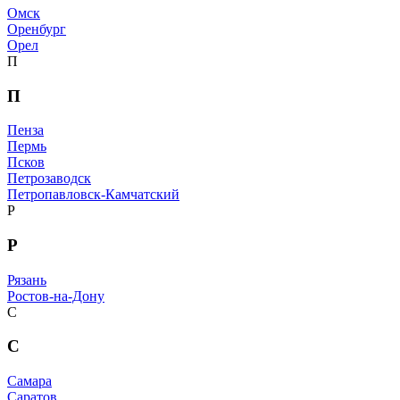
Омск
Оренбург
Орел
П
П
Пенза
Пермь
Псков
Петрозаводск
Петропавловск-Камчатский
Р
Р
Рязань
Ростов-на-Дону
С
С
Самара
Саратов