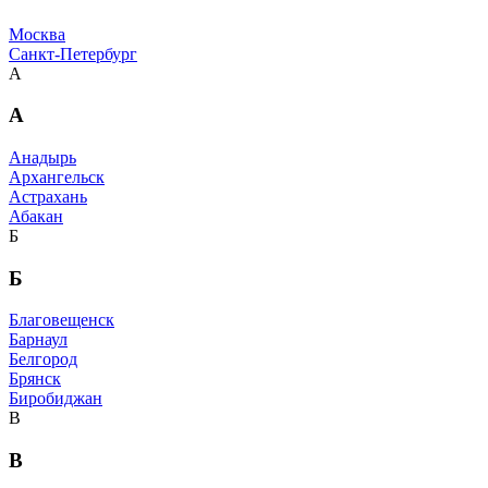
Москва
Санкт-Петербург
А
А
Анадырь
Архангельск
Астрахань
Абакан
Б
Б
Благовещенск
Барнаул
Белгород
Брянск
Биробиджан
В
В