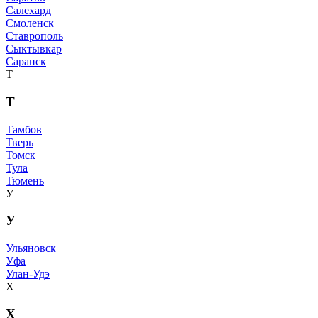
Салехард
Смоленск
Ставрополь
Сыктывкар
Саранск
Т
Т
Тамбов
Тверь
Томск
Тула
Тюмень
У
У
Ульяновск
Уфа
Улан-Удэ
Х
Х