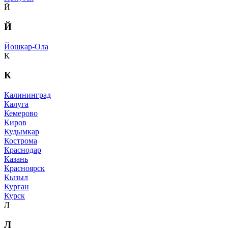
Й
Й
Йошкар-Ола
К
К
Калининград
Калуга
Кемерово
Киров
Кудымкар
Кострома
Краснодар
Казань
Красноярск
Кызыл
Курган
Курск
Л
Л