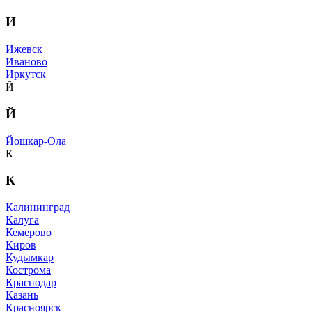
И
Ижевск
Иваново
Иркутск
Й
Й
Йошкар-Ола
К
К
Калининград
Калуга
Кемерово
Киров
Кудымкар
Кострома
Краснодар
Казань
Красноярск