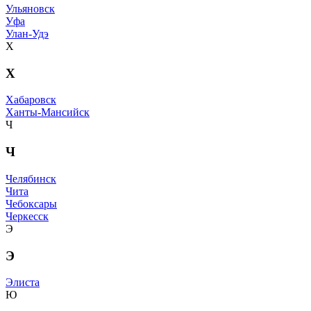
Ульяновск
Уфа
Улан-Удэ
Х
Х
Хабаровск
Ханты-Мансийск
Ч
Ч
Челябинск
Чита
Чебоксары
Черкесск
Э
Э
Элиста
Ю