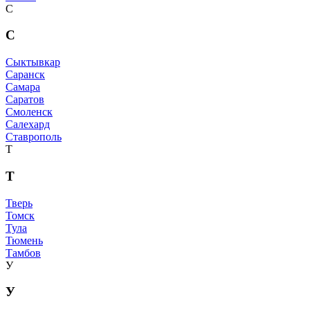
С
С
Сыктывкар
Саранск
Самара
Саратов
Смоленск
Салехард
Ставрополь
Т
Т
Тверь
Томск
Тула
Тюмень
Тамбов
У
У