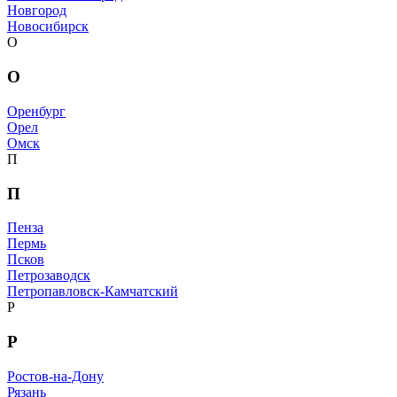
Новгород
Новосибирск
О
О
Оренбург
Орел
Омск
П
П
Пенза
Пермь
Псков
Петрозаводск
Петропавловск-Камчатский
Р
Р
Ростов-на-Дону
Рязань