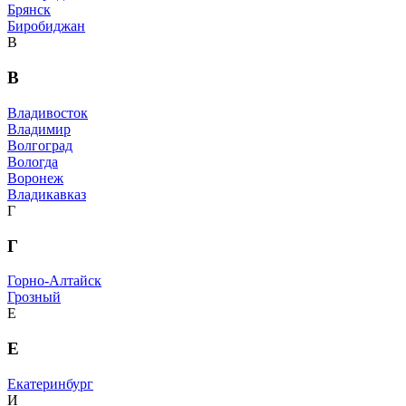
Брянск
Биробиджан
В
В
Владивосток
Владимир
Волгоград
Вологда
Воронеж
Владикавказ
Г
Г
Горно-Алтайск
Грозный
Е
Е
Екатеринбург
И