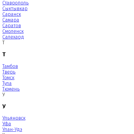
Ставрополь
Сыктывкар
Саранск
Самара
Саратов
Смоленск
Салехард
Т
Т
Тамбов
Тверь
Томск
Тула
Тюмень
У
У
Ульяновск
Уфа
Улан-Удэ