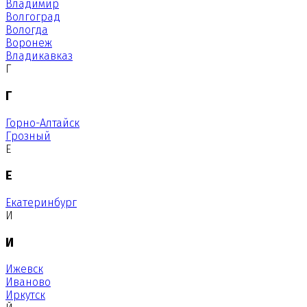
Владимир
Волгоград
Вологда
Воронеж
Владикавказ
Г
Г
Горно-Алтайск
Грозный
Е
Е
Екатеринбург
И
И
Ижевск
Иваново
Иркутск