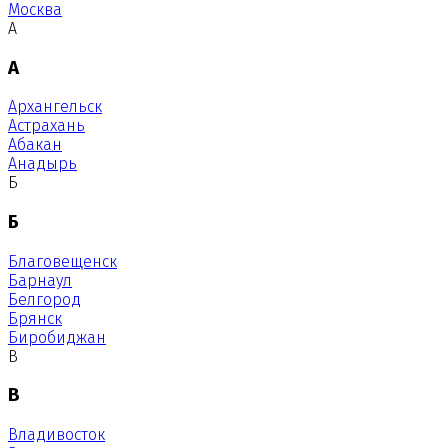
Москва
А
А
Архангельск
Астрахань
Абакан
Анадырь
Б
Б
Благовещенск
Барнаул
Белгород
Брянск
Биробиджан
В
В
Владивосток