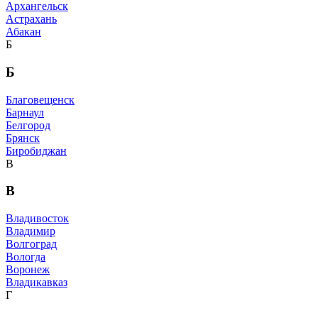
Архангельск
Астрахань
Абакан
Б
Б
Благовещенск
Барнаул
Белгород
Брянск
Биробиджан
В
В
Владивосток
Владимир
Волгоград
Вологда
Воронеж
Владикавказ
Г