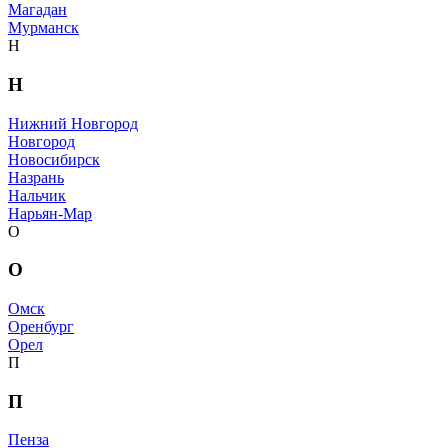
Магадан
Мурманск
Н
Н
Нижний Новгород
Новгород
Новосибирск
Назрань
Нальчик
Нарьян-Мар
О
О
Омск
Оренбург
Орел
П
П
Пенза