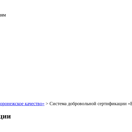
лям
оронежское качество»
>
Система добровольной сертификации «
ации