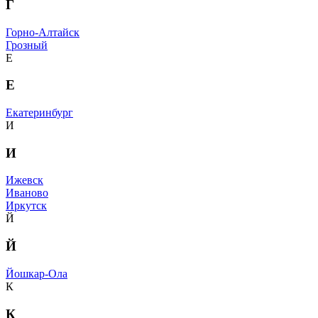
Г
Горно-Алтайск
Грозный
Е
Е
Екатеринбург
И
И
Ижевск
Иваново
Иркутск
Й
Й
Йошкар-Ола
К
К