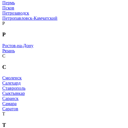
Пермь
Псков
Петрозаводск
Петропавловск-Камчатский
Р
Р
Ростов-на-Дону
Рязань
С
С
Смоленск
Салехард
Ставрополь
Сыктывкар
Саранск
Самара
Саратов
Т
Т