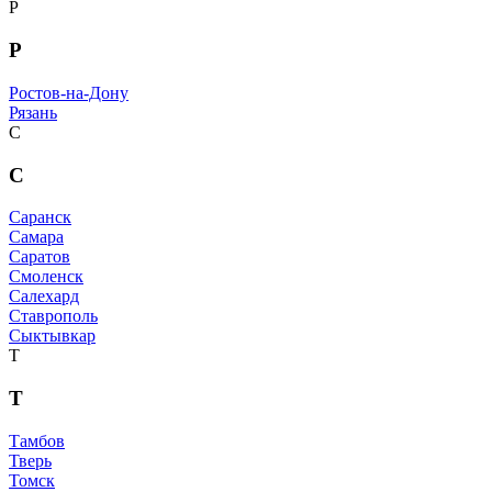
Р
Р
Ростов-на-Дону
Рязань
С
С
Саранск
Самара
Саратов
Смоленск
Салехард
Ставрополь
Сыктывкар
Т
Т
Тамбов
Тверь
Томск