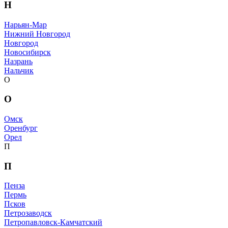
Н
Нарьян-Мар
Нижний Новгород
Новгород
Новосибирск
Назрань
Нальчик
О
О
Омск
Оренбург
Орел
П
П
Пенза
Пермь
Псков
Петрозаводск
Петропавловск-Камчатский