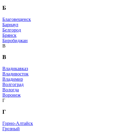
Б
Благовещенск
Барнаул
Белгород
Брянск
Биробиджан
В
В
Владикавказ
Владивосток
Владимир
Волгоград
Вологда
Воронеж
Г
Г
Горно-Алтайск
Грозный