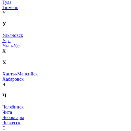
Тула
Тюмень
У
У
Ульяновск
Уфа
Улан-Удэ
Х
Х
Ханты-Мансийск
Хабаровск
Ч
Ч
Челябинск
Чита
Чебоксары
Черкесск
Э