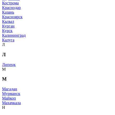
Кострома
Краснодар
Казань
Красноярск
Кызыл
Курган
Курск
Калининград
Калуга
Л
Л
Липецк
М
М
Магадан
Мурманск
Майкоп
Махачкала
Н