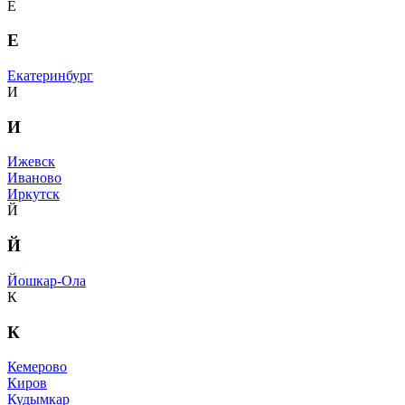
Е
Е
Екатеринбург
И
И
Ижевск
Иваново
Иркутск
Й
Й
Йошкар-Ола
К
К
Кемерово
Киров
Кудымкар