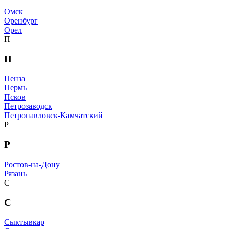
Омск
Оренбург
Орел
П
П
Пенза
Пермь
Псков
Петрозаводск
Петропавловск-Камчатский
Р
Р
Ростов-на-Дону
Рязань
С
С
Сыктывкар