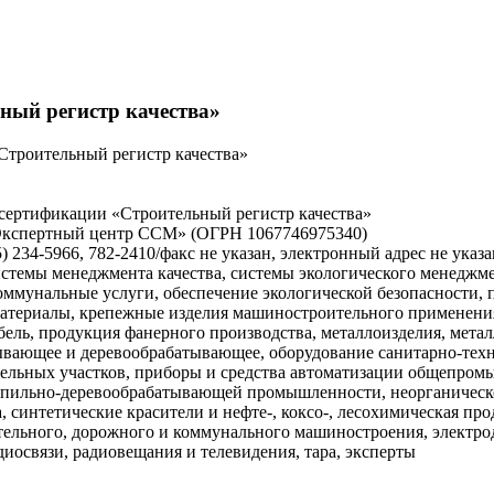
ный регистр качества»
Строительный регистр качества»
сертификации «Строительный регистр качества»
«Экспертный центр ССМ» (ОГРН 1067746975340)
5) 234-5966, 782-2410/факс не указан, электронный адрес не указа
стемы менеджмента качества, системы экологического менеджме
унальные услуги, обеспечение экологической безопасности, пр
 материалы, крепежные изделия машиностроительного применени
бель, продукция фанерного производства, металлоизделия, мет
ывающее и деревообрабатывающее, оборудование санитарно-техн
емельных участков, приборы и средства автоматизации общепро
есопильно-деревообрабатывающей промышленности, неорганическ
 синтетические красители и нефте-, коксо-, лесохимическая п
ительного, дорожного и коммунального машиностроения, электр
диосвязи, радиовещания и телевидения, тара, эксперты