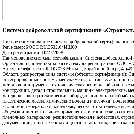
Система добровольной сертификации «Строитель
Полное наименование: Система добровольной сертификации «
Рег. номер: РОСС RU.З532.04ИШ00
Дата регистрации: 10/27/2008
Наименование системы сертификации: Система добровольной 
Организация, представившая систему на регистрацию: ООО 
Адрес, телефон, e-mail: 107023 Москва, Барабанный пер., 4, (49
Область распространения системы (объекты сертификации): Си
интегрированные системы менеджмента, бытовые, жилищно-комм
металлов, инструмент, технологическая оснастка, абразивные
конструкции, детали строительные, машины электрические, ме
материалы электротехнические, оборудование металлообрабат
пластические массы, химические волокна и каучуки, почвы з
вторичной переработки, кабельная, лесозаготовительной и л
общемашиностроительного применения, органического синтеза,
пленочных материалов, резинотехническая и асбестовая, стро
документация, прокат черных и цветных металлов, средства ра