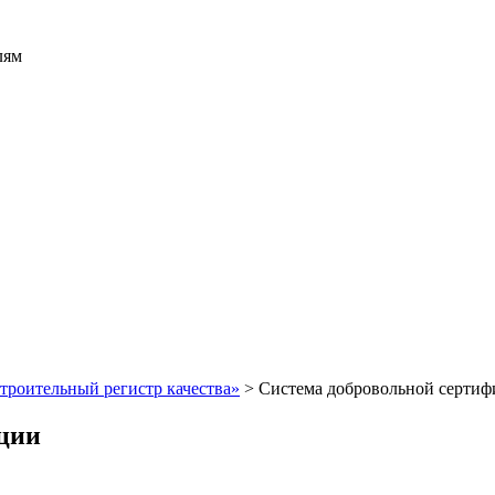
лям
троительный регистр качества»
>
Система добровольной сертиф
ации