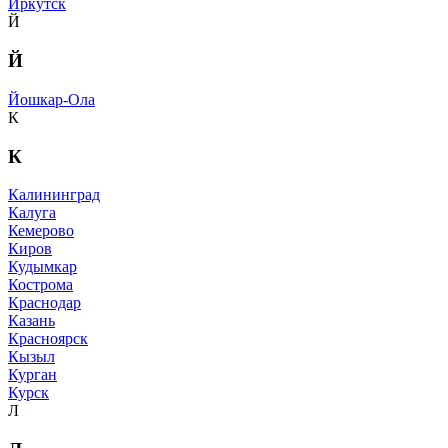
Иркутск
Й
Й
Йошкар-Ола
К
К
Калининград
Калуга
Кемерово
Киров
Кудымкар
Кострома
Краснодар
Казань
Красноярск
Кызыл
Курган
Курск
Л