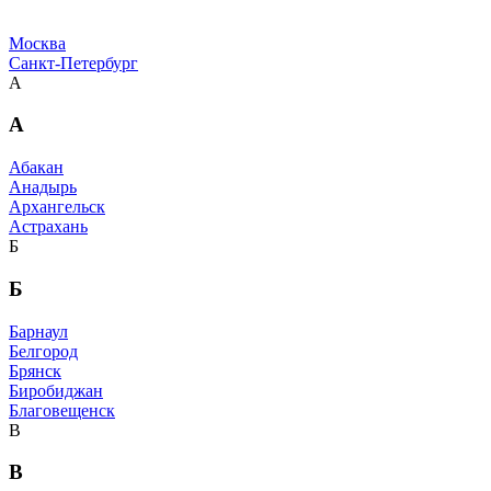
Москва
Санкт-Петербург
А
А
Абакан
Анадырь
Архангельск
Астрахань
Б
Б
Барнаул
Белгород
Брянск
Биробиджан
Благовещенск
В
В