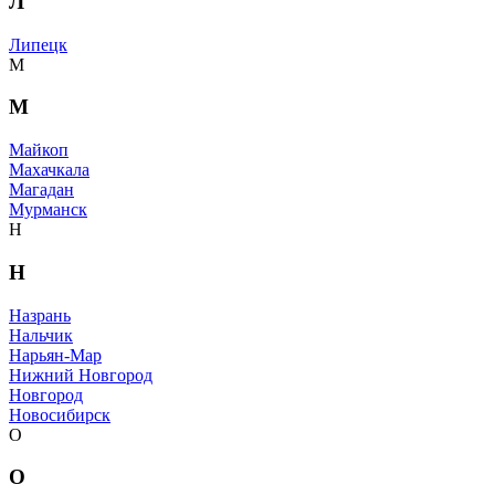
Л
Липецк
М
М
Майкоп
Махачкала
Магадан
Мурманск
Н
Н
Назрань
Нальчик
Нарьян-Мар
Нижний Новгород
Новгород
Новосибирск
О
О