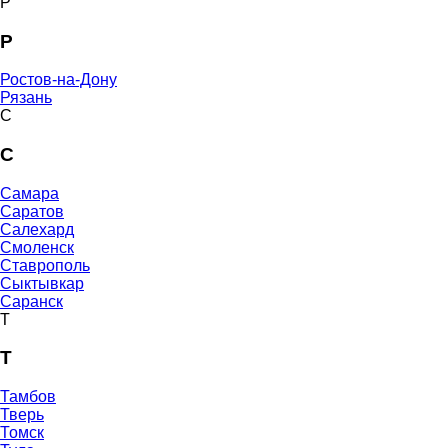
Р
Р
Ростов-на-Дону
Рязань
С
С
Самара
Саратов
Салехард
Смоленск
Ставрополь
Сыктывкар
Саранск
Т
Т
Тамбов
Тверь
Томск