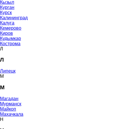
Кызыл
Курган
Курск
Калининград
Калуга
Кемерово
Киров
Кудымкар
Кострома
Л
Л
Липецк
М
М
Магадан
Мурманск
Майкоп
Махачкала
Н