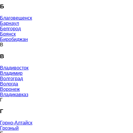
Б
Благовещенск
Барнаул
Белгород
Брянск
Биробиджан
В
В
Владивосток
Владимир
Волгоград
Вологда
Воронеж
Владикавказ
Г
Г
Горно-Алтайск
Грозный