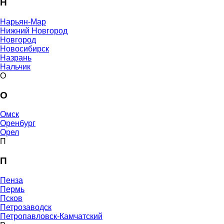
Н
Нарьян-Мар
Нижний Новгород
Новгород
Новосибирск
Назрань
Нальчик
О
О
Омск
Оренбург
Орел
П
П
Пенза
Пермь
Псков
Петрозаводск
Петропавловск-Камчатский