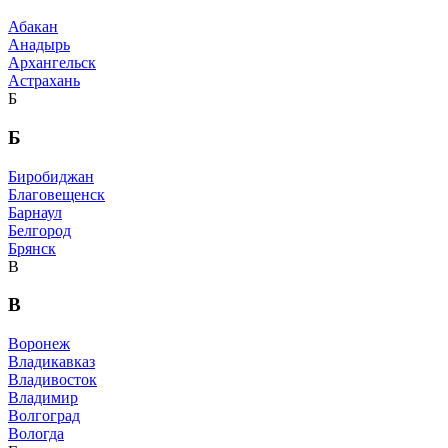
Абакан
Анадырь
Архангельск
Астрахань
Б
Б
Биробиджан
Благовещенск
Барнаул
Белгород
Брянск
В
В
Воронеж
Владикавказ
Владивосток
Владимир
Волгоград
Вологда