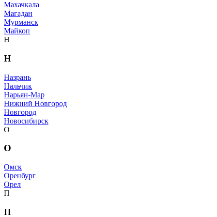
Махачкала
Магадан
Мурманск
Майкоп
Н
Н
Назрань
Нальчик
Нарьян-Мар
Нижний Новгород
Новгород
Новосибирск
О
О
Омск
Оренбург
Орел
П
П