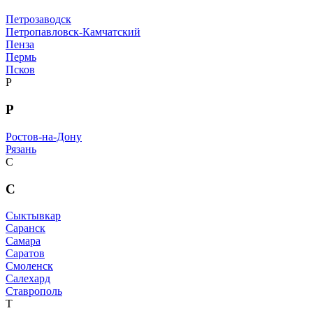
Петрозаводск
Петропавловск-Камчатский
Пенза
Пермь
Псков
Р
Р
Ростов-на-Дону
Рязань
С
С
Сыктывкар
Саранск
Самара
Саратов
Смоленск
Салехард
Ставрополь
Т