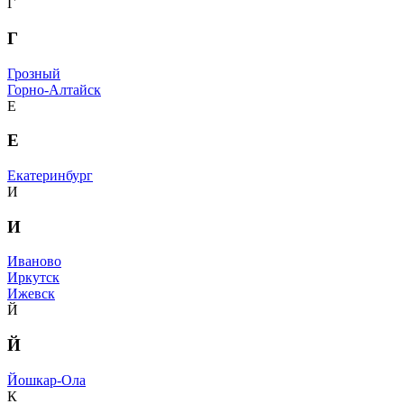
Г
Г
Грозный
Горно-Алтайск
Е
Е
Екатеринбург
И
И
Иваново
Иркутск
Ижевск
Й
Й
Йошкар-Ола
К