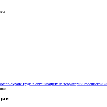
лям
от по охране труда в организациях на территории Российской 
ации
ации