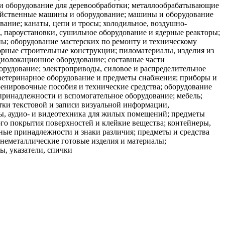
 оборудование для деревообработки; металлообрабатывающие
зяйственные машины и оборудование; машины и оборудование
ание; канаты, цепи и тросы; холодильное, воздушно-
, пароустановки, сушильное оборудование и ядерные реакторы;
ны; оборудование мастерских по ремонту и техническому
орные строительные конструкции; пиломатериалы, изделия из
диолокационное оборудование; составные части
орудование; электроприводы, силовое и распределительное
ветеринарное оборудование и предметы снабжения; приборы и
ренировочные пособия и технические средства; оборудование
ринадлежности и вспомогательное оборудование; мебель;
тки текстовой и записи визуальной информации,
ы, аудио- и видеотехника для жилых помещений; предметы
ого покрытия поверхностей и клейкие вещества; контейнеры,
ьные принадлежности и знаки различия; предметы и средства
неметаллические готовые изделия и материалы;
ы, указатели, спички