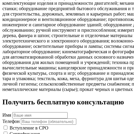
комплектующие изделия и принадлежности двигателей; механ
станки; оборудование предприятий бытового обслуживания и 
для строительства, дорожных, земляных и карьерных работ; ма
кондиционерное и вентиляционное оборудование; противопожар
инженерное и санитарное оборудование зданий; оборудование 
обслуживанию; ручной инструмент и приспособления; измерит
дерева, фанера и шпон; строительные и отделочные материалы
электротехнического и электронного оборудования; волоконно
оборудование; осветительные приборы и лампы; системы сигна
лабораторное оборудование; кинематографическая и фотографи
для автоматизированной обработки данных основного назначе
оборудования для жилых помещений и учреждений; техника пр
вычислительные машины; канцелярские принадлежности и приб
физической культуры, спорта и игр; оборудование и принадле
тара и упаковка; текстиль, кожа, меха, фурнитура для шитья о
личной гигиены; сельскохозяйственные предметы снабжения; п
неметаллические материалы (сырье); прокат черных и цветных 
Получить бесплатную консультацию
Имя
Телефон
Вступление в СРО
Сертификация