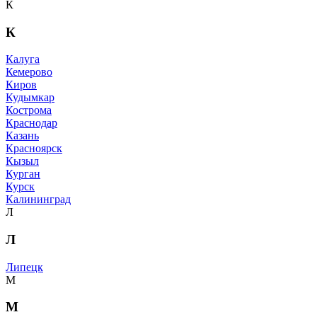
К
К
Калуга
Кемерово
Киров
Кудымкар
Кострома
Краснодар
Казань
Красноярск
Кызыл
Курган
Курск
Калининград
Л
Л
Липецк
М
М