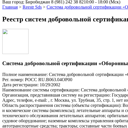
Ваш город:
Биробиджан
8 (981) 242 38 82
10:00 - 18:00 (Мск)
Главная
>
Reestr Sds
>
Система добровольной сертификации «
Реестр систем добровольной сертифик
Система добровольной сертификации «Оборонны
Полное наименование: Система добровольной сертификации 
Рег. номер: РОСС RU.В063.04ОР00
Дата регистрации: 10/29/2002
Наименование системы сертификации: Система добровольной
Организация, представившая систему на регистрацию: Госуд
Адрес, телефон, e-mail: , г. Москва, ул. Трубная, 35, стр. 1, н
Область распространения системы (объекты сертификации): Во
и космические системы (комплексы); летательные аппараты и с
технического обслуживания летательных аппаратов; орбитальные
судовое оборудование; наземные комплексы управления орбит
автотранспортные средства; тракторы; составные части боевых