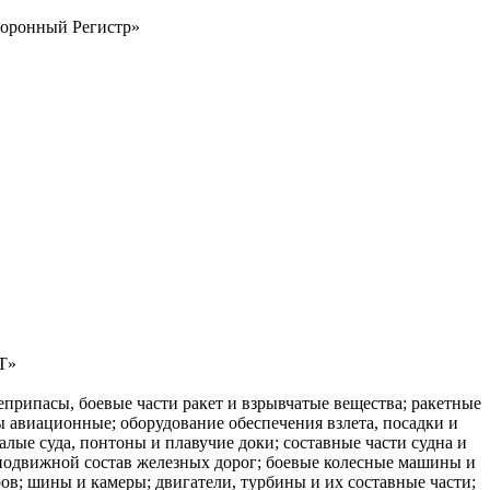
боронный Регистр»
Т»
припасы, боевые части ракет и взрывчатые вещества; ракетные
ты авиационные; оборудование обеспечения взлета, посадки и
алые суда, понтоны и плавучие доки; составные части судна и
подвижной состав железных дорог; боевые колесные машины и
ов; шины и камеры; двигатели, турбины и их составные части;