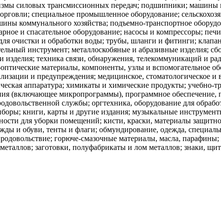
измы силовых трансмиссионных передач; подшипники; машины и
торговли; специальное промышленное оборудование; сельскохо
шины коммунального хозяйства; подъемно-транспортное оборудов
ное и спасательное оборудование; насосы и компрессоры; печи
для очистки и обработки воды; трубы, шланги и фитинги; клапа
ельный инструмент; металлоскобяные и абразивные изделия; сб
 и изделия; техника связи, обнаружения, телекоммуникаций и ра
-оптические материалы, компоненты, узлы и вспомогательное об
лизации и предупреждения; медицинское, стоматологическое и 
ческая аппаратура; химикаты и химические продукты; учебно-т
ния (включающее микропрограммы), программное обеспечение, п
одовольственной службы; оргтехника, оборудование для обрабо
оры; книги, карты и другие издания; музыкальные инструмент
жности для уборки помещений; кисти, краски, материалы защитн
дежды и обуви, тенты и флаги; обмундирование, одежда, специал
родовольствие; горюче-смазочные материалы, масла, парафины; 
металлов; заготовки, полуфабрикаты и лом металлов; знаки, щит