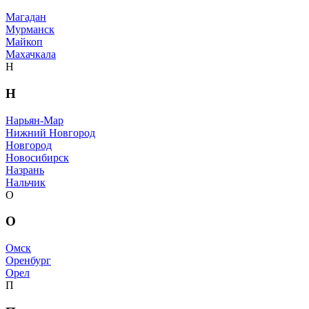
Магадан
Мурманск
Майкоп
Махачкала
Н
Н
Нарьян-Мар
Нижний Новгород
Новгород
Новосибирск
Назрань
Нальчик
О
О
Омск
Оренбург
Орел
П