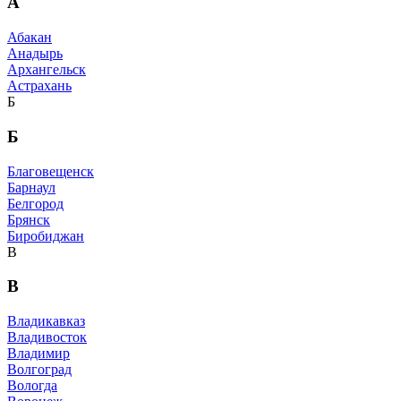
А
Абакан
Анадырь
Архангельск
Астрахань
Б
Б
Благовещенск
Барнаул
Белгород
Брянск
Биробиджан
В
В
Владикавказ
Владивосток
Владимир
Волгоград
Вологда