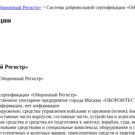
Оборонный Регистр»
>
Система добровольной сертификации «О
ации
й Регистр»
«Оборонный Регистр»
 сертификации «Оборонный Регистр»
арственное унитарное предприятие города Москвы «ОБОРОНТЕС
ет информации, нет информации
оружение; средства управления войсками и оружием (огнем); бое
оставные части корпусов; составные части, устройства и агрега
 средства и средства их подготовки к запуску; корабли, суда, м
альными средствами и специальные комплексы; оборудование и 
 гусеничных и колесных машин, транспортных средств и трактор