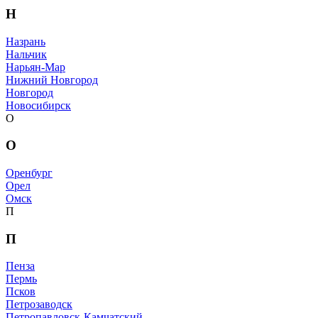
Н
Назрань
Нальчик
Нарьян-Мар
Нижний Новгород
Новгород
Новосибирск
О
О
Оренбург
Орел
Омск
П
П
Пенза
Пермь
Псков
Петрозаводск
Петропавловск-Камчатский