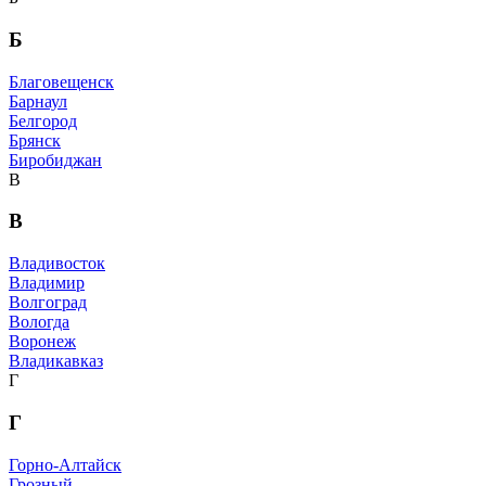
Б
Благовещенск
Барнаул
Белгород
Брянск
Биробиджан
В
В
Владивосток
Владимир
Волгоград
Вологда
Воронеж
Владикавказ
Г
Г
Горно-Алтайск
Грозный