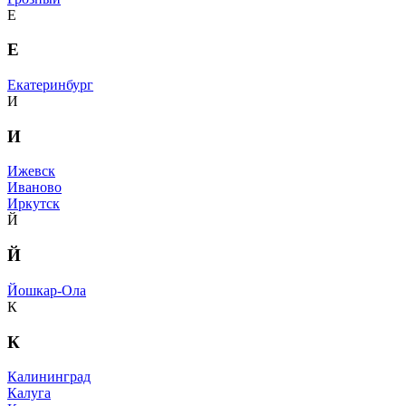
Е
Е
Екатеринбург
И
И
Ижевск
Иваново
Иркутск
Й
Й
Йошкар-Ола
К
К
Калининград
Калуга