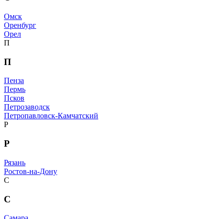
Омск
Оренбург
Орел
П
П
Пенза
Пермь
Псков
Петрозаводск
Петропавловск-Камчатский
Р
Р
Рязань
Ростов-на-Дону
С
С
Самара