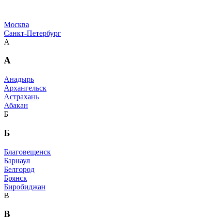
Москва
Санкт-Петербург
А
А
Анадырь
Архангельск
Астрахань
Абакан
Б
Б
Благовещенск
Барнаул
Белгород
Брянск
Биробиджан
В
В