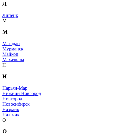
Л
Липецк
М
М
Магадан
Мурманск
Майкоп
Махачкала
Н
Н
Нарьян-Мар
Нижний Новгород
Новгород
Новосибирск
Назрань
Нальчик
О
О