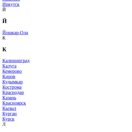
Иркутск
Й
Й
Йошкар-Ола
К
К
Калининград
Калуга
Кемерово
Киров
Кудымкар
Кострома
Краснодар
Казань
Красноярск
Кызыл
Курган
Курск
Л