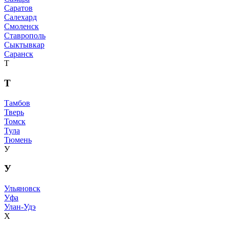
Саратов
Салехард
Смоленск
Ставрополь
Сыктывкар
Саранск
Т
Т
Тамбов
Тверь
Томск
Тула
Тюмень
У
У
Ульяновск
Уфа
Улан-Удэ
Х