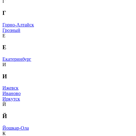
Г
Г
Горно-Алтайск
Грозный
Е
Е
Екатеринбург
И
И
Ижевск
Иваново
Иркутск
Й
Й
Йошкар-Ола
К