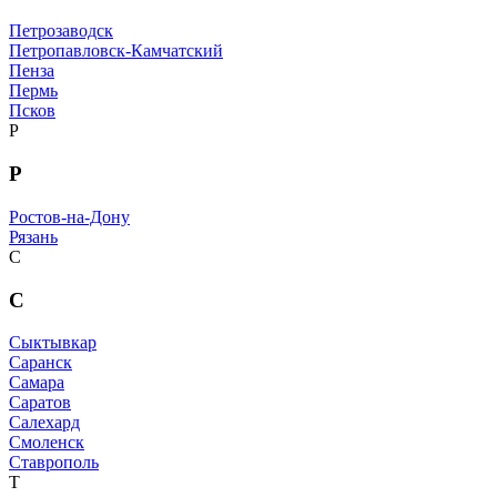
Петрозаводск
Петропавловск-Камчатский
Пенза
Пермь
Псков
Р
Р
Ростов-на-Дону
Рязань
С
С
Сыктывкар
Саранск
Самара
Саратов
Салехард
Смоленск
Ставрополь
Т