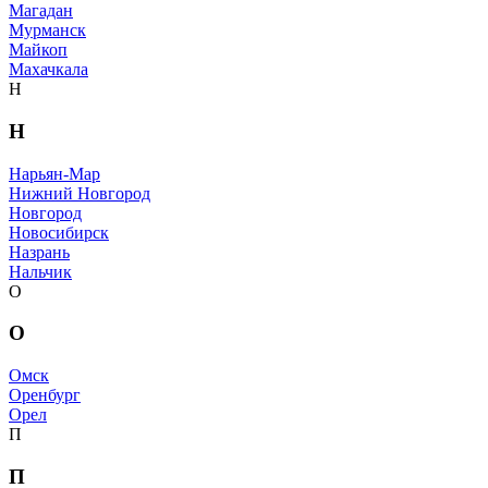
Магадан
Мурманск
Майкоп
Махачкала
Н
Н
Нарьян-Мар
Нижний Новгород
Новгород
Новосибирск
Назрань
Нальчик
О
О
Омск
Оренбург
Орел
П
П