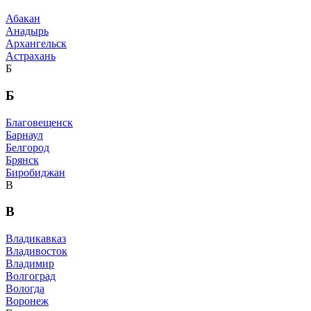
Абакан
Анадырь
Архангельск
Астрахань
Б
Б
Благовещенск
Барнаул
Белгород
Брянск
Биробиджан
В
В
Владикавказ
Владивосток
Владимир
Волгоград
Вологда
Воронеж