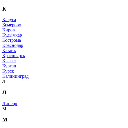
К
Калуга
Кемерово
Киров
Кудымкар
Кострома
Краснодар
Казань
Красноярск
Кызыл
Курган
Курск
Калининград
Л
Л
Липецк
М
М