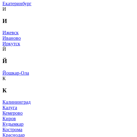
Екатеринбург
И
И
Ижевск
Иваново
Иркутск
Й
Й
Йошкар-Ола
К
К
Калининград
Калуга
Кемерово
Киров
Кудымкар
Кострома
Краснодар