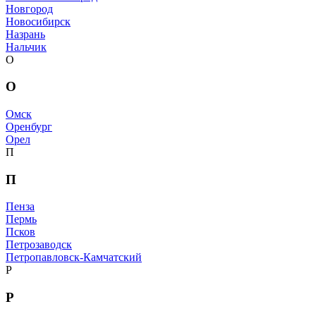
Новгород
Новосибирск
Назрань
Нальчик
О
О
Омск
Оренбург
Орел
П
П
Пенза
Пермь
Псков
Петрозаводск
Петропавловск-Камчатский
Р
Р