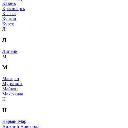
Казань
Красноярск
Кызыл
Курган
Курск
Л
Л
Липецк
М
М
Магадан
Мурманск
Майкоп
Махачкала
Н
Н
Нарьян-Мар
Нижний Новгород