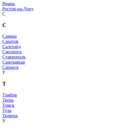
Рязань
Ростов-на-Дону
С
С
Самара
Саратов
Салехард
Смоленск
Ставрополь
Сыктывкар
Саранск
Т
Т
Тамбов
Тверь
Томск
Тула
Тюмень
У