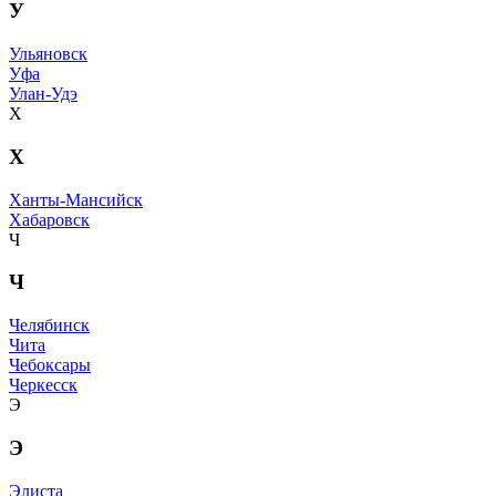
У
Ульяновск
Уфа
Улан-Удэ
Х
Х
Ханты-Мансийск
Хабаровск
Ч
Ч
Челябинск
Чита
Чебоксары
Черкесск
Э
Э
Элиста