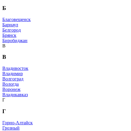
Б
Благовещенск
Барнаул
Белгород
Брянск
Биробиджан
В
В
Владивосток
Владимир
Волгоград
Вологда
Воронеж
Владикавказ
Г
Г
Горно-Алтайск
Грозный