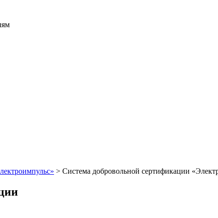
лям
Электроимпульс»
>
Система добровольной сертификации «Элект
ации