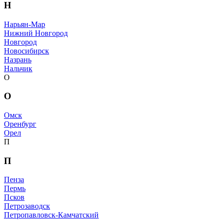
Н
Нарьян-Мар
Нижний Новгород
Новгород
Новосибирск
Назрань
Нальчик
О
О
Омск
Оренбург
Орел
П
П
Пенза
Пермь
Псков
Петрозаводск
Петропавловск-Камчатский