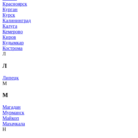
Красноярск
Курган
Курск
Калининград
Калуга
Кемерово
Киров
Кудымкар
Кострома
Л
Л
Липецк
М
М
Магадан
Мурманск
Майкоп
Махачкала
Н