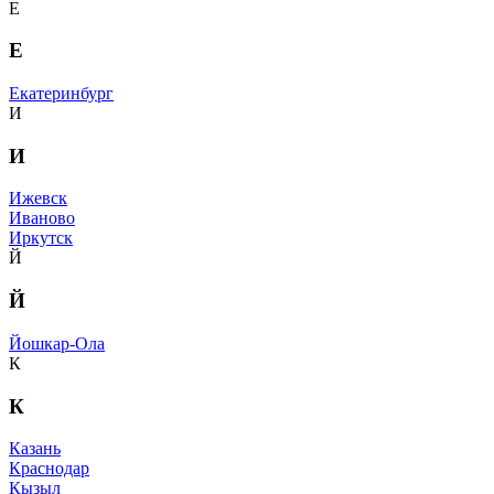
Е
Е
Екатеринбург
И
И
Ижевск
Иваново
Иркутск
Й
Й
Йошкар-Ола
К
К
Казань
Краснодар
Кызыл