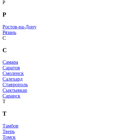
Р
Р
Ростов-на-Дону
Рязань
С
С
Самара
Саратов
Смоленск
Салехард
Ставрополь
Сыктывкар
Саранск
Т
Т
Тамбов
Тверь
Томск