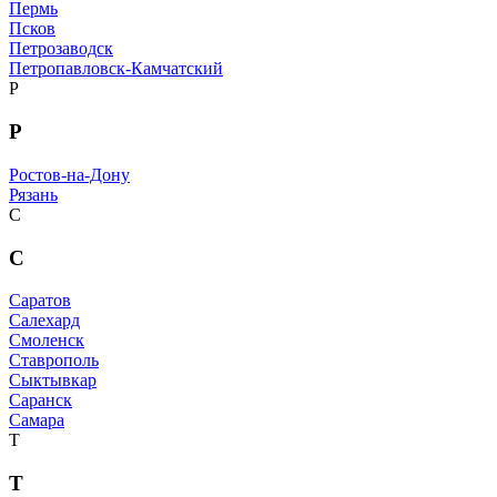
Пермь
Псков
Петрозаводск
Петропавловск-Камчатский
Р
Р
Ростов-на-Дону
Рязань
С
С
Саратов
Салехард
Смоленск
Ставрополь
Сыктывкар
Саранск
Самара
Т
Т