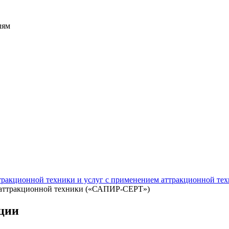
лям
тракционной техники и услуг с применением аттракционной т
м аттракционной техники («САПИР-СЕРТ»)
ации