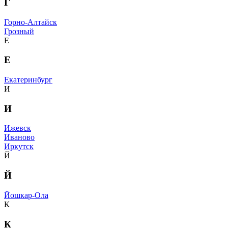
Г
Горно-Алтайск
Грозный
Е
Е
Екатеринбург
И
И
Ижевск
Иваново
Иркутск
Й
Й
Йошкар-Ола
К
К