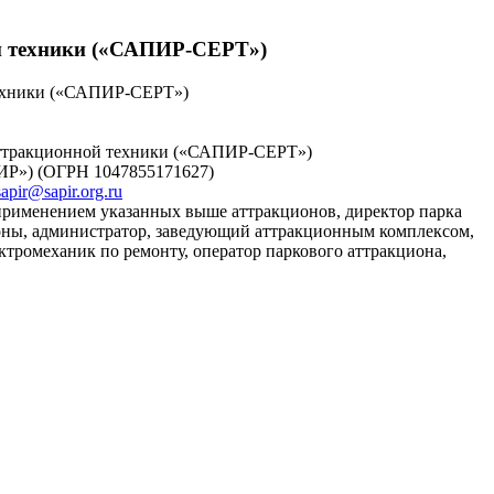
ой техники («САПИР-СЕРТ»)
техники («САПИР-СЕРТ»)
 аттракционной техники («САПИР-СЕРТ»)
ИР») (ОГРН 1047855171627)
sapir@sapir.org.ru
 применением указанных выше аттракционов, директор парка
ионы, администратор, заведующий аттракционным комплексом,
ектромеханик по ремонту, оператор паркового аттракциона,