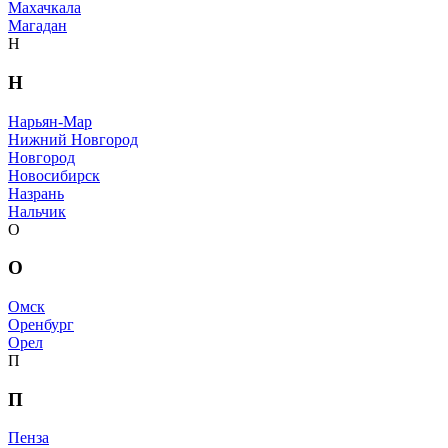
Махачкала
Магадан
Н
Н
Нарьян-Мар
Нижний Новгород
Новгород
Новосибирск
Назрань
Нальчик
О
О
Омск
Оренбург
Орел
П
П
Пенза