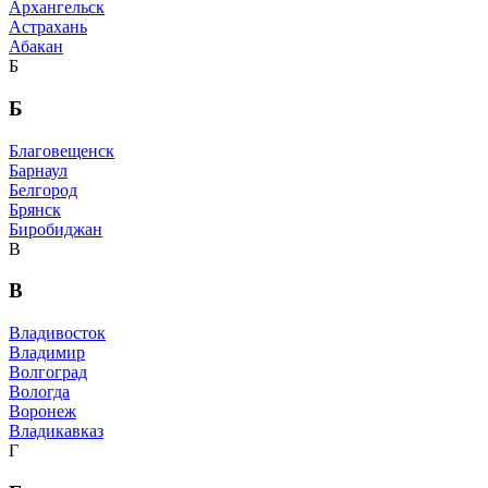
Архангельск
Астрахань
Абакан
Б
Б
Благовещенск
Барнаул
Белгород
Брянск
Биробиджан
В
В
Владивосток
Владимир
Волгоград
Вологда
Воронеж
Владикавказ
Г