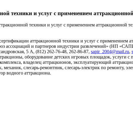
ной техники и услуг с применением аттракционн
ттракционной техники и услуг с применением аттракционной 
 сертификации аттракционной техники и услуг с применением
оюз ассоциаций и партнеров индустрии развлечений» (НП «САП
андровская, 5 А, (812) 262-76-48, 262-86-87,
sapir_2004@mail.ru
,
ттракционы, оборудование детских игровых площадок, услуги с
о комплекса, владелец аттрацкионов, эксплуатирующий аттракц
, механик, слесарь-ремонтник, слесарь-электрик по ремонту, эл
тор водного аттракциона.