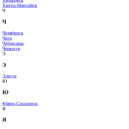
Хабаровск
Ханты-Мансийск
Ч
Ч
Челябинск
Чита
Чебоксары
Черкесск
Э
Э
Элиста
Ю
Ю
Южно-Сахалинск
Я
Я