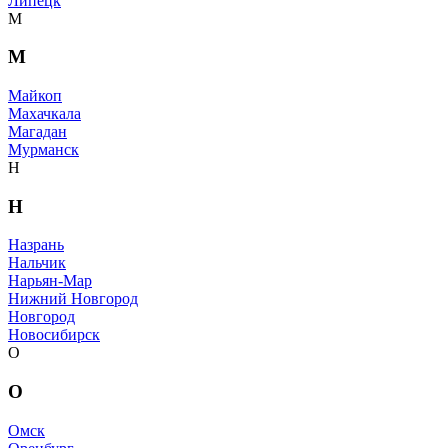
Липецк
М
М
Майкоп
Махачкала
Магадан
Мурманск
Н
Н
Назрань
Нальчик
Нарьян-Мар
Нижний Новгород
Новгород
Новосибирск
О
О
Омск