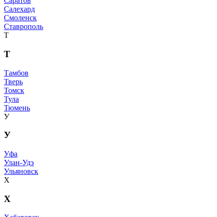
Саратов
Салехард
Смоленск
Ставрополь
Т
Т
Тамбов
Тверь
Томск
Тула
Тюмень
У
У
Уфа
Улан-Удэ
Ульяновск
Х
Х