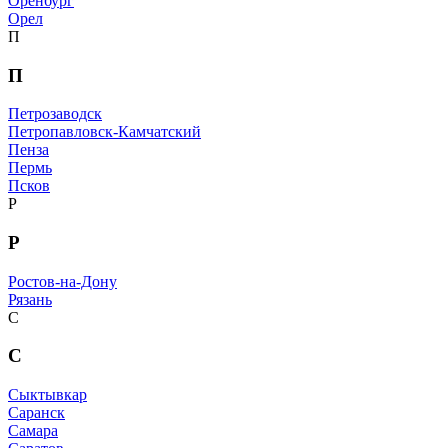
Оренбург
Орел
П
П
Петрозаводск
Петропавловск-Камчатский
Пенза
Пермь
Псков
Р
Р
Ростов-на-Дону
Рязань
С
С
Сыктывкар
Саранск
Самара