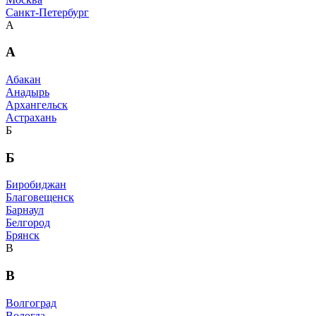
Санкт-Петербург
А
А
Абакан
Анадырь
Архангельск
Астрахань
Б
Б
Биробиджан
Благовещенск
Барнаул
Белгород
Брянск
В
В
Волгоград
Вологда