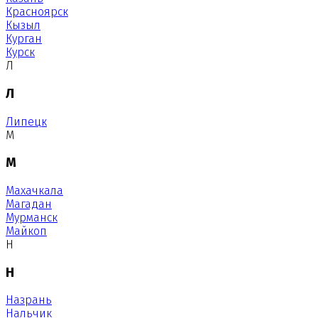
Красноярск
Кызыл
Курган
Курск
Л
Л
Липецк
М
М
Махачкала
Магадан
Мурманск
Майкоп
Н
Н
Назрань
Нальчик