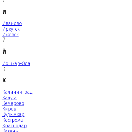
И
И
Иваново
Иркутск
Ижевск
Й
Й
Йошкар-Ола
К
К
Калининград
Калуга
Кемерово
Киров
Кудымкар
Кострома
Краснодар
Казань