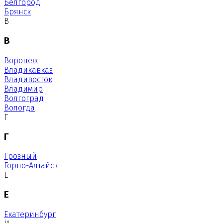
Белгород
Брянск
В
В
Воронеж
Владикавказ
Владивосток
Владимир
Волгоград
Вологда
Г
Г
Грозный
Горно-Алтайск
Е
Е
Екатеринбург