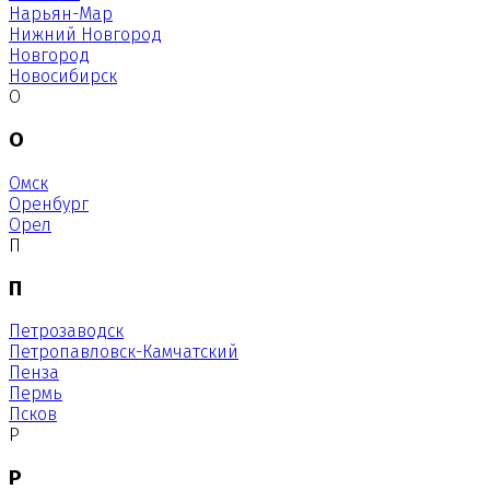
Нарьян-Мар
Нижний Новгород
Новгород
Новосибирск
О
О
Омск
Оренбург
Орел
П
П
Петрозаводск
Петропавловск-Камчатский
Пенза
Пермь
Псков
Р
Р