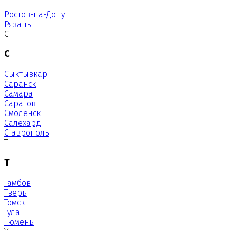
Ростов-на-Дону
Рязань
С
С
Сыктывкар
Саранск
Самара
Саратов
Смоленск
Салехард
Ставрополь
Т
Т
Тамбов
Тверь
Томск
Тула
Тюмень