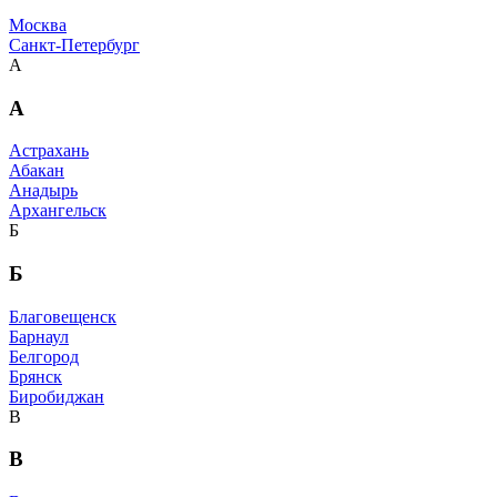
Москва
Санкт-Петербург
А
А
Астрахань
Абакан
Анадырь
Архангельск
Б
Б
Благовещенск
Барнаул
Белгород
Брянск
Биробиджан
В
В