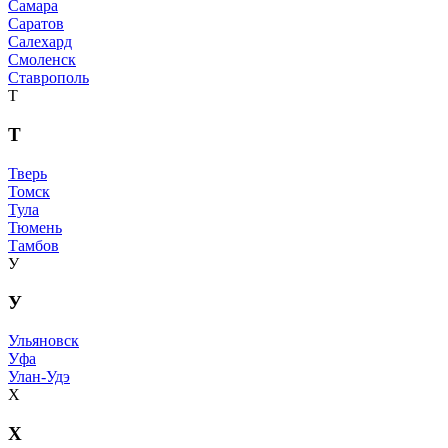
Самара
Саратов
Салехард
Смоленск
Ставрополь
Т
Т
Тверь
Томск
Тула
Тюмень
Тамбов
У
У
Ульяновск
Уфа
Улан-Удэ
Х
Х