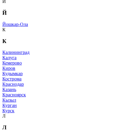
Й
Й
Йошкар-Ола
К
К
Калининград
Калуга
Кемерово
Киров
Кудымкар
Кострома
Краснодар
Казань
Красноярск
Кызыл
Курган
Курск
Л
Л