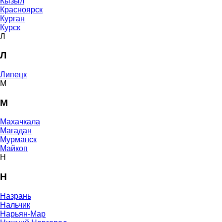
Кызыл
Красноярск
Курган
Курск
Л
Л
Липецк
М
М
Махачкала
Магадан
Мурманск
Майкоп
Н
Н
Назрань
Нальчик
Нарьян-Мар