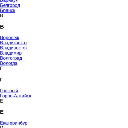
Барнаул
Белгород
Брянск
В
В
Воронеж
Владикавказ
Владивосток
Владимир
Волгоград
Вологда
Г
Г
Грозный
Горно-Алтайск
Е
Е
Екатеринбург