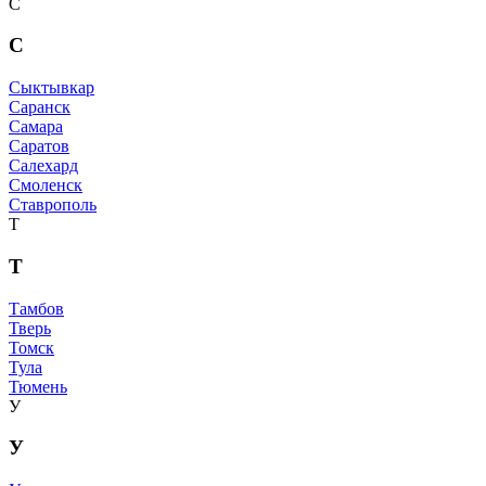
С
С
Сыктывкар
Саранск
Самара
Саратов
Салехард
Смоленск
Ставрополь
Т
Т
Тамбов
Тверь
Томск
Тула
Тюмень
У
У