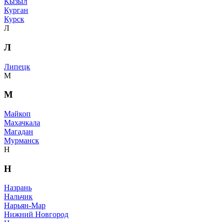
Кызыл
Курган
Курск
Л
Л
Липецк
М
М
Майкоп
Махачкала
Магадан
Мурманск
Н
Н
Назрань
Нальчик
Нарьян-Мар
Нижний Новгород