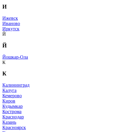
И
Ижевск
Иваново
Иркутск
Й
Й
Йошкар-Ола
К
К
Калининград
Калуга
Кемерово
Киров
Кудымкар
Кострома
Краснодар
Казань
Красноярск