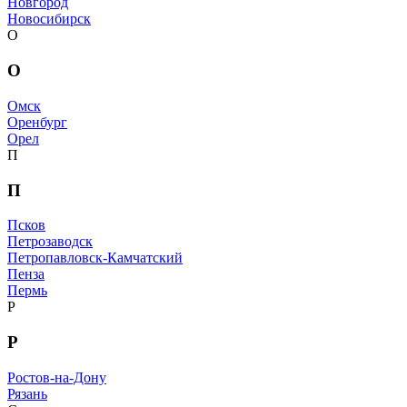
Новгород
Новосибирск
О
О
Омск
Оренбург
Орел
П
П
Псков
Петрозаводск
Петропавловск-Камчатский
Пенза
Пермь
Р
Р
Ростов-на-Дону
Рязань