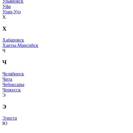
Ульяновск
Уфа
Улан-Удэ
Х
Х
Хабаровск
Ханты-Мансийск
Ч
Ч
Челябинск
Чита
Чебоксары
Черкесск
Э
Э
Элиста
Ю