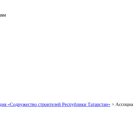
лям
ция «Содружество строителей Республики Татарстан»
>
Ассоциа