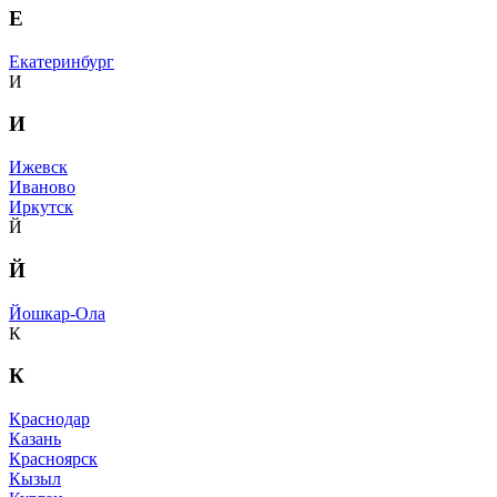
Е
Екатеринбург
И
И
Ижевск
Иваново
Иркутск
Й
Й
Йошкар-Ола
К
К
Краснодар
Казань
Красноярск
Кызыл