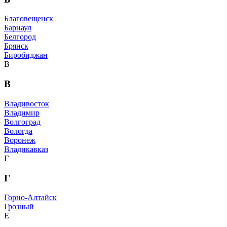
Благовещенск
Барнаул
Белгород
Брянск
Биробиджан
В
В
Владивосток
Владимир
Волгоград
Вологда
Воронеж
Владикавказ
Г
Г
Горно-Алтайск
Грозный
Е