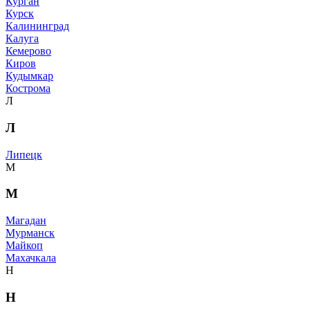
Курган
Курск
Калининград
Калуга
Кемерово
Киров
Кудымкар
Кострома
Л
Л
Липецк
М
М
Магадан
Мурманск
Майкоп
Махачкала
Н
Н