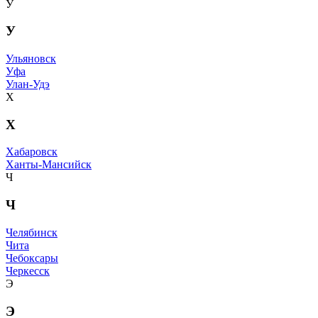
У
У
Ульяновск
Уфа
Улан-Удэ
Х
Х
Хабаровск
Ханты-Мансийск
Ч
Ч
Челябинск
Чита
Чебоксары
Черкесск
Э
Э