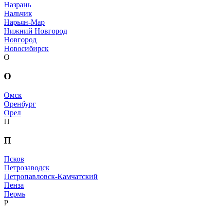
Назрань
Нальчик
Нарьян-Мар
Нижний Новгород
Новгород
Новосибирск
О
О
Омск
Оренбург
Орел
П
П
Псков
Петрозаводск
Петропавловск-Камчатский
Пенза
Пермь
Р