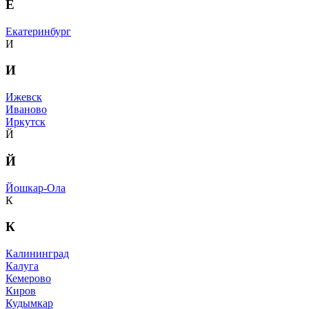
Е
Екатеринбург
И
И
Ижевск
Иваново
Иркутск
Й
Й
Йошкар-Ола
К
К
Калининград
Калуга
Кемерово
Киров
Кудымкар