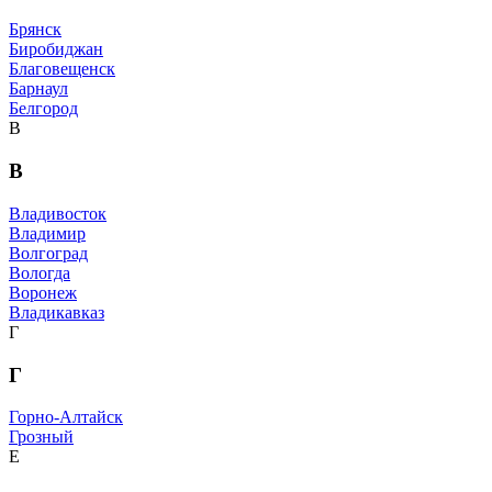
Брянск
Биробиджан
Благовещенск
Барнаул
Белгород
В
В
Владивосток
Владимир
Волгоград
Вологда
Воронеж
Владикавказ
Г
Г
Горно-Алтайск
Грозный
Е