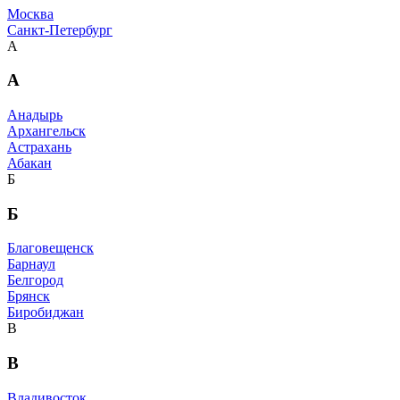
Москва
Санкт-Петербург
А
А
Анадырь
Архангельск
Астрахань
Абакан
Б
Б
Благовещенск
Барнаул
Белгород
Брянск
Биробиджан
В
В
Владивосток