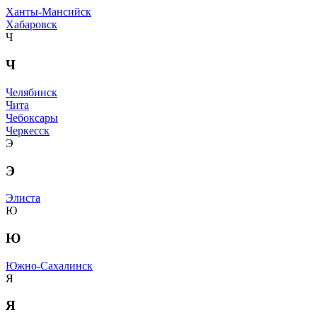
Ханты-Мансийск
Хабаровск
Ч
Ч
Челябинск
Чита
Чебоксары
Черкесск
Э
Э
Элиста
Ю
Ю
Южно-Сахалинск
Я
Я