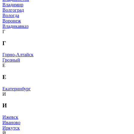
Владимир
Волгоград
Вологда
Воронеж
Владикавказ
Г
Г
Горно-Алтайск
Грозный
Е
Е
Екатеринбург
И
И
Ижевск
Иваново
Иркутск
Й