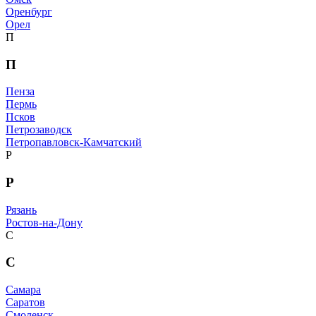
Оренбург
Орел
П
П
Пенза
Пермь
Псков
Петрозаводск
Петропавловск-Камчатский
Р
Р
Рязань
Ростов-на-Дону
С
С
Самара
Саратов
Смоленск