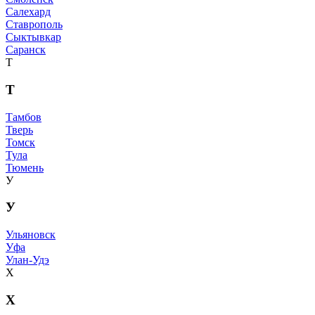
Салехард
Ставрополь
Сыктывкар
Саранск
Т
Т
Тамбов
Тверь
Томск
Тула
Тюмень
У
У
Ульяновск
Уфа
Улан-Удэ
Х
Х