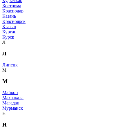
Кудымкар
Кострома
Краснодар
Казань
Красноярск
Кызыл
Курган
Курск
Л
Л
Липецк
М
М
Майкоп
Махачкала
Магадан
Мурманск
Н
Н