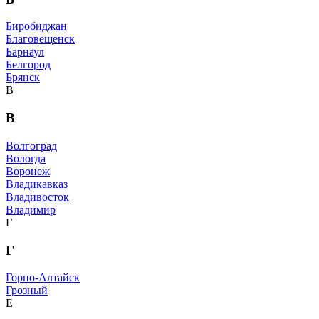
Биробиджан
Благовещенск
Барнаул
Белгород
Брянск
В
В
Волгоград
Вологда
Воронеж
Владикавказ
Владивосток
Владимир
Г
Г
Горно-Алтайск
Грозный
Е