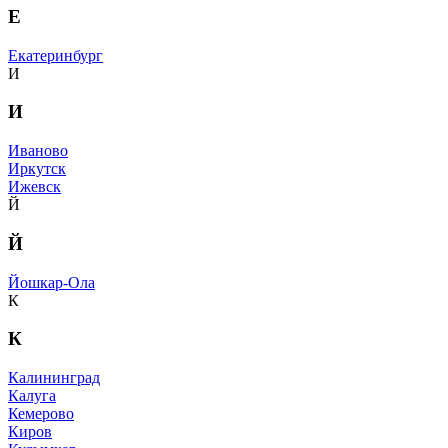
Е
Екатеринбург
И
И
Иваново
Иркутск
Ижевск
Й
Й
Йошкар-Ола
К
К
Калининград
Калуга
Кемерово
Киров