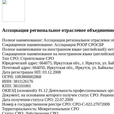
Ассоциация региональное отраслевое объединени
Полное наименование: Ассоциация региональное отраслевое о
Сокращенное наименование: Ассоциация РООР СРОСБР
Полное наименование на иностранном языке (английский): нет
Сокращенное наименование на иностранном языке (английский
Тип СРО: Строительное СРО
Юридический адрес: 664075, Иркутская обл., г. Иркутск, ул. Ба
Почтовый адрес: 664050, Иркутская обл., Иркутск, ул. Байкальска
Дата регистрации НП: 03.12.2008
ОГРН: 1083800002868
ИНН: 3811126176
КПП: 381101001
ОКВЭД (основной): 91.12 Деятельность профессиональных ор
Документ, на основании которого получен статус СРО: Решени
Дата получения статуса СРО: 22.07.2009
Номер в государственном реестре СРО: СРО-С-022-27072009
Территориальность: Межрегиональное СРО
Статус СРО: Действующее СРО