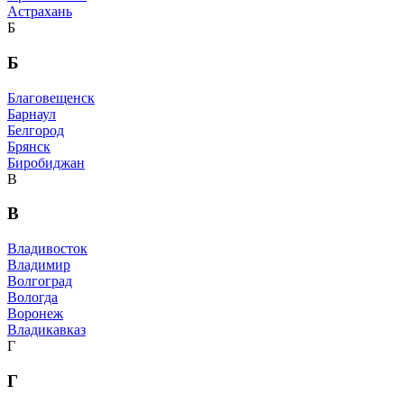
Астрахань
Б
Б
Благовещенск
Барнаул
Белгород
Брянск
Биробиджан
В
В
Владивосток
Владимир
Волгоград
Вологда
Воронеж
Владикавказ
Г
Г