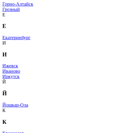
Горно-Алтайск
Грозный
Е
Е
Екатеринбург
И
И
Ижевск
Иваново
Иркутск
Й
Й
Йошкар-Ола
К
К