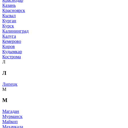
Краснодар
Казань
Красноярск
Кызыл
Курган
Курск
Калининград
Калуга
Кемерово
Киров
Кудымкар
Кострома
Л
Л
Липецк
М
М
Магадан
Мурманск
Майкоп
Махачкала