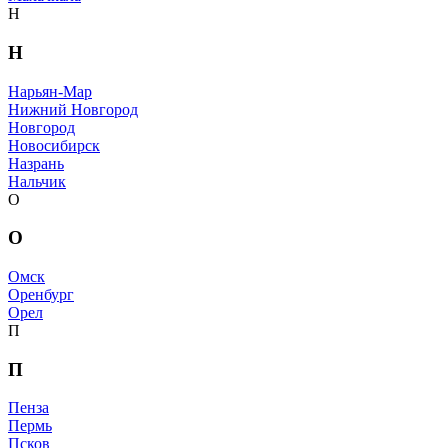
Н
Н
Нарьян-Мар
Нижний Новгород
Новгород
Новосибирск
Назрань
Нальчик
О
О
Омск
Оренбург
Орел
П
П
Пенза
Пермь
Псков