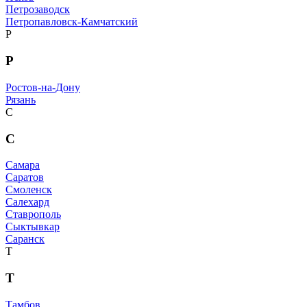
Петрозаводск
Петропавловск-Камчатский
Р
Р
Ростов-на-Дону
Рязань
С
С
Самара
Саратов
Смоленск
Салехард
Ставрополь
Сыктывкар
Саранск
Т
Т
Тамбов