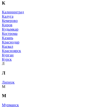
К
Калининград
Калуга
Кемерово
Киров
Кудымкар
Кострома
Казань
Краснодар
Кызыл
Красноярск
Курган
Курск
Л
Л
Липецк
М
М
Мурманск