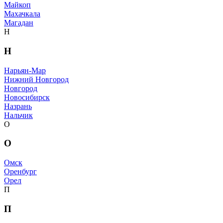
Майкоп
Махачкала
Магадан
Н
Н
Нарьян-Мар
Нижний Новгород
Новгород
Новосибирск
Назрань
Нальчик
О
О
Омск
Оренбург
Орел
П
П