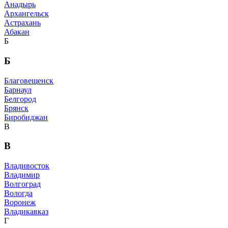
Анадырь
Архангельск
Астрахань
Абакан
Б
Б
Благовещенск
Барнаул
Белгород
Брянск
Биробиджан
В
В
Владивосток
Владимир
Волгоград
Вологда
Воронеж
Владикавказ
Г