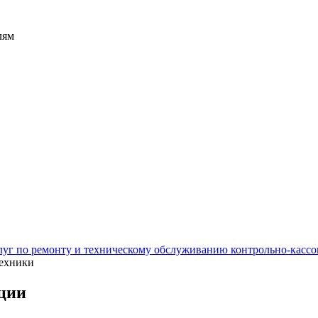
лям
луг по ремонту и техническому обслуживанию контрольно-кассо
техники
ации