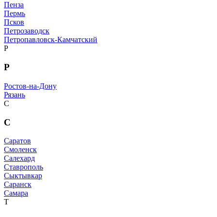
Пенза
Пермь
Псков
Петрозаводск
Петропавловск-Камчатский
Р
Р
Ростов-на-Дону
Рязань
С
С
Саратов
Смоленск
Салехард
Ставрополь
Сыктывкар
Саранск
Самара
Т