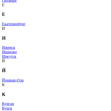
Грозный
Е
Е
Екатеринбург
И
И
Ижевск
Иваново
Иркутск
Й
Й
Йошкар-Ола
К
К
Курган
Курск