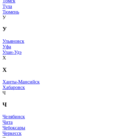
Томск
Тула
Тюмень
У
У
Ульяновск
Уфа
Улан-Удэ
Х
Х
Ханты-Мансийск
Хабаровск
Ч
Ч
Челябинск
Чита
Чебоксары
Черкесск