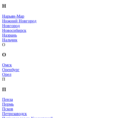
Н
Нарьян-Мар
Нижний Новгород
Новгород
Новосибирск
Назрань
Нальчик
О
О
Омск
Оренбург
Орел
П
П
Пенза
Пермь
Псков
Петрозаводск