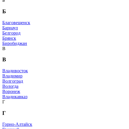
Б
Б
Благовещенск
Барнаул
Белгород
Брянск
Биробиджан
В
В
Владивосток
Владимир
Волгоград
Вологда
Воронеж
Владикавказ
Г
Г
Горно-Алтайск