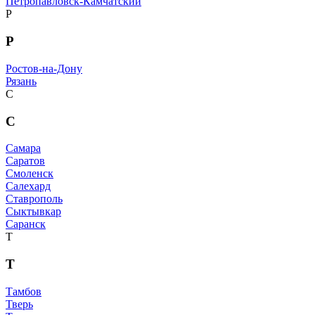
Петропавловск-Камчатский
Р
Р
Ростов-на-Дону
Рязань
С
С
Самара
Саратов
Смоленск
Салехард
Ставрополь
Сыктывкар
Саранск
Т
Т
Тамбов
Тверь