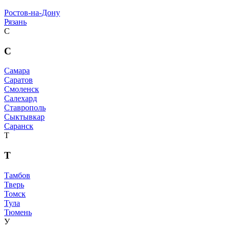
Ростов-на-Дону
Рязань
С
С
Самара
Саратов
Смоленск
Салехард
Ставрополь
Сыктывкар
Саранск
Т
Т
Тамбов
Тверь
Томск
Тула
Тюмень
У