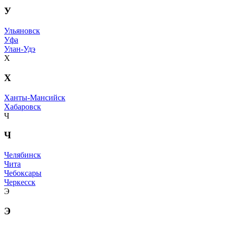
У
Ульяновск
Уфа
Улан-Удэ
Х
Х
Ханты-Мансийск
Хабаровск
Ч
Ч
Челябинск
Чита
Чебоксары
Черкесск
Э
Э