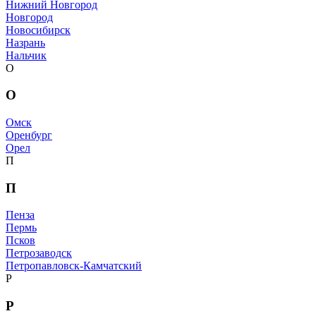
Нижний Новгород
Новгород
Новосибирск
Назрань
Нальчик
О
О
Омск
Оренбург
Орел
П
П
Пенза
Пермь
Псков
Петрозаводск
Петропавловск-Камчатский
Р
Р