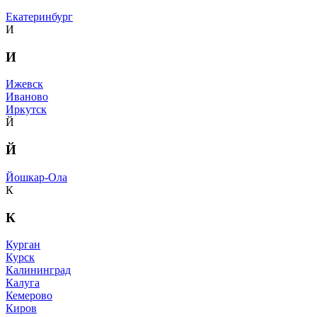
Екатеринбург
И
И
Ижевск
Иваново
Иркутск
Й
Й
Йошкар-Ола
К
К
Курган
Курск
Калининград
Калуга
Кемерово
Киров