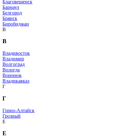
Благовещенск
Барнаул
Белгород
Брянск
Биробиджан
В
В
Владивосток
Владимир
Волгоград
Вологда
Воронеж
Владикавказ
Г
Г
Горно-Алтайск
Грозный
Е
Е