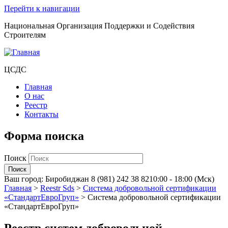
Перейти к навигации
Национальная Организация Поддержки и Содействия
Строителям
ЦСДС
Главная
О нас
Реестр
Контакты
Форма поиска
Поиск
Ваш город:
Биробиджан
8 (981) 242 38 82
10:00 - 18:00 (Мск)
Главная
>
Reestr Sds
>
Система добровольной сертификации
«СтандартЕвроГруп»
>
Система добровольной сертификации
«СтандартЕвроГруп»
Реестр систем добровольной