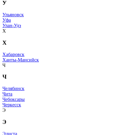
У
Ульяновск
Уфа
Улан-Удэ
Х
Х
Хабаровск
Ханты-Мансийск
Ч
Ч
Челябинск
Чита
Чебоксары
Черкесск
Э
Э
Элиста