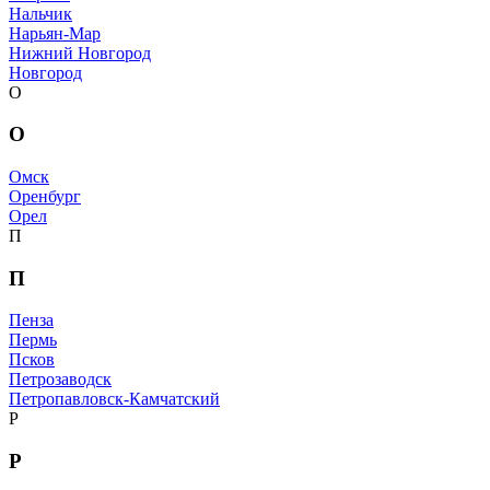
Нальчик
Нарьян-Мар
Нижний Новгород
Новгород
О
О
Омск
Оренбург
Орел
П
П
Пенза
Пермь
Псков
Петрозаводск
Петропавловск-Камчатский
Р
Р