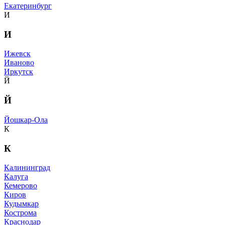
Екатеринбург
И
И
Ижевск
Иваново
Иркутск
Й
Й
Йошкар-Ола
К
К
Калининград
Калуга
Кемерово
Киров
Кудымкар
Кострома
Краснодар