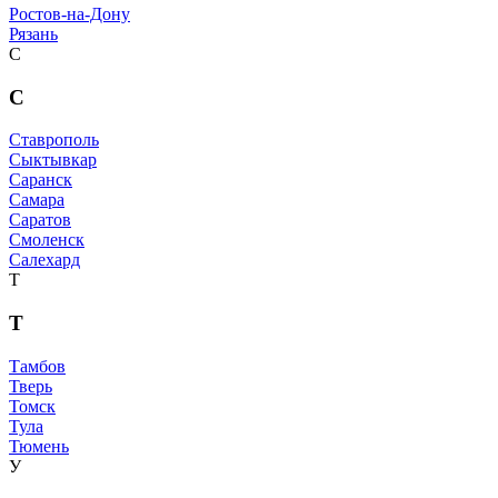
Ростов-на-Дону
Рязань
С
С
Ставрополь
Сыктывкар
Саранск
Самара
Саратов
Смоленск
Салехард
Т
Т
Тамбов
Тверь
Томск
Тула
Тюмень
У