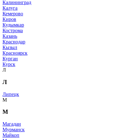
Калининград
Калуга
Кемерово
Киров
Кудымкар
Кострома
Казань
Краснодар
Кызыл
Красноярск
Курган
Курск
Л
Л
Липецк
М
М
Магадан
Мурманск
Майкоп