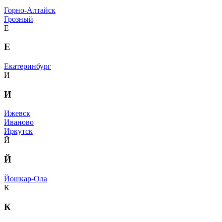
Горно-Алтайск
Грозный
Е
Е
Екатеринбург
И
И
Ижевск
Иваново
Иркутск
Й
Й
Йошкар-Ола
К
К