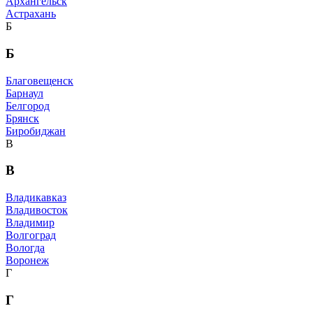
Архангельск
Астрахань
Б
Б
Благовещенск
Барнаул
Белгород
Брянск
Биробиджан
В
В
Владикавказ
Владивосток
Владимир
Волгоград
Вологда
Воронеж
Г
Г