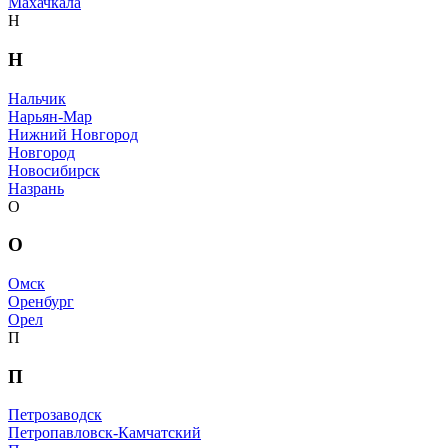
Махачкала
Н
Н
Нальчик
Нарьян-Мар
Нижний Новгород
Новгород
Новосибирск
Назрань
О
О
Омск
Оренбург
Орел
П
П
Петрозаводск
Петропавловск-Камчатский