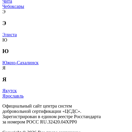
Чита
Чебоксары
Э
Э
Элиста
Ю
Ю
Южно-Сахалинск
Я
Я
Якутск
Ярославль
Официальный сайт центра систем
добровольной сертификации «ЦСДС».
Зарегистрирован в едином реестре Росстандарта
за номером
РОСС RU.З2420.04ХРР0