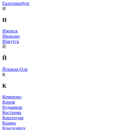
Екатеринбург
И
И
Ижевск
Иваново
Иркутск
Й
Й
Йошкар-Ола
К
К
Кемерово
Киров
Кудымкар
Кострома
Краснодар
Казань
Красноярск