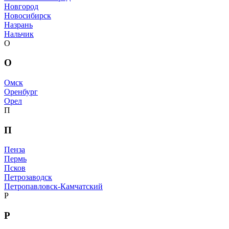
Новгород
Новосибирск
Назрань
Нальчик
О
О
Омск
Оренбург
Орел
П
П
Пенза
Пермь
Псков
Петрозаводск
Петропавловск-Камчатский
Р
Р