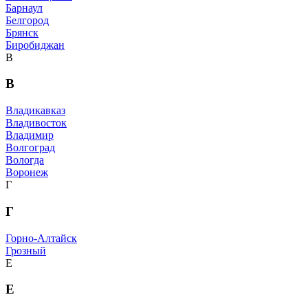
Барнаул
Белгород
Брянск
Биробиджан
В
В
Владикавказ
Владивосток
Владимир
Волгоград
Вологда
Воронеж
Г
Г
Горно-Алтайск
Грозный
Е
Е