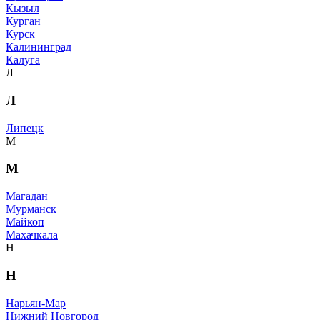
Кызыл
Курган
Курск
Калининград
Калуга
Л
Л
Липецк
М
М
Магадан
Мурманск
Майкоп
Махачкала
Н
Н
Нарьян-Мар
Нижний Новгород