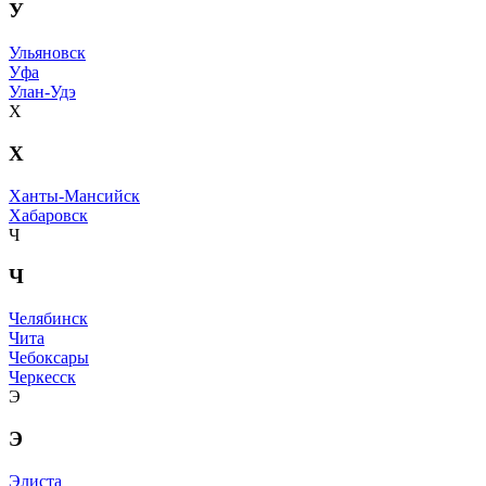
У
Ульяновск
Уфа
Улан-Удэ
Х
Х
Ханты-Мансийск
Хабаровск
Ч
Ч
Челябинск
Чита
Чебоксары
Черкесск
Э
Э
Элиста