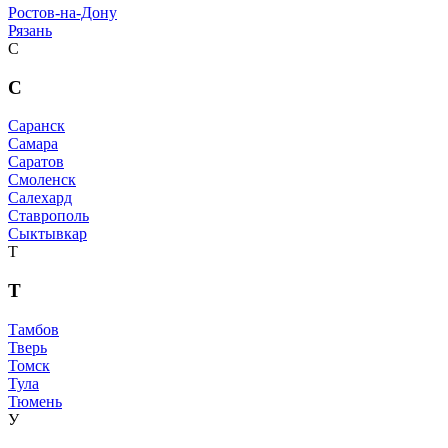
Ростов-на-Дону
Рязань
С
С
Саранск
Самара
Саратов
Смоленск
Салехард
Ставрополь
Сыктывкар
Т
Т
Тамбов
Тверь
Томск
Тула
Тюмень
У