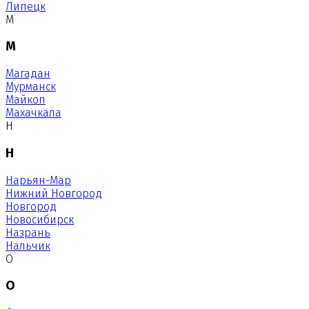
Липецк
М
М
Магадан
Мурманск
Майкоп
Махачкала
Н
Н
Нарьян-Мар
Нижний Новгород
Новгород
Новосибирск
Назрань
Нальчик
О
О