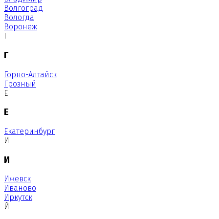
Волгоград
Вологда
Воронеж
Г
Г
Горно-Алтайск
Грозный
Е
Е
Екатеринбург
И
И
Ижевск
Иваново
Иркутск
Й