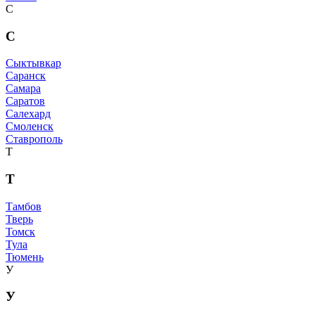
С
С
Сыктывкар
Саранск
Самара
Саратов
Салехард
Смоленск
Ставрополь
Т
Т
Тамбов
Тверь
Томск
Тула
Тюмень
У
У