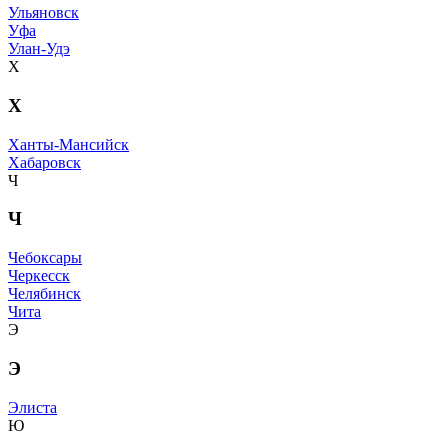
Ульяновск
Уфа
Улан-Удэ
Х
Х
Ханты-Мансийск
Хабаровск
Ч
Ч
Чебоксары
Черкесск
Челябинск
Чита
Э
Э
Элиста
Ю