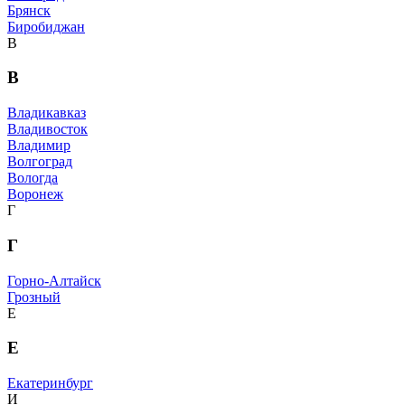
Брянск
Биробиджан
В
В
Владикавказ
Владивосток
Владимир
Волгоград
Вологда
Воронеж
Г
Г
Горно-Алтайск
Грозный
Е
Е
Екатеринбург
И