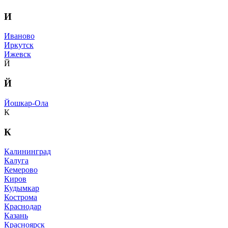
И
Иваново
Иркутск
Ижевск
Й
Й
Йошкар-Ола
К
К
Калининград
Калуга
Кемерово
Киров
Кудымкар
Кострома
Краснодар
Казань
Красноярск