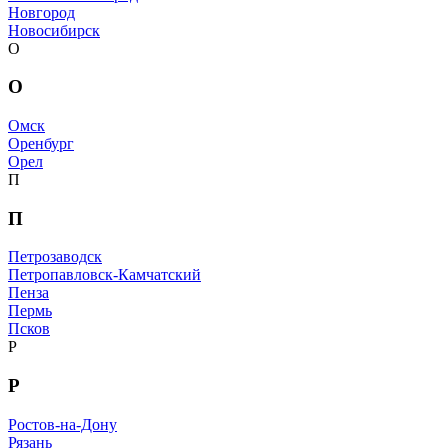
Новгород
Новосибирск
О
О
Омск
Оренбург
Орел
П
П
Петрозаводск
Петропавловск-Камчатский
Пенза
Пермь
Псков
Р
Р
Ростов-на-Дону
Рязань