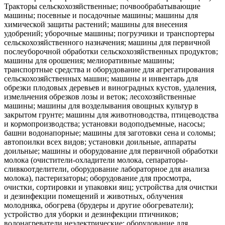
Тракторы сельскохозяйственные; почвообрабатывающие
машины; посевные и посадочные машины; машины для
химической защиты растений; машины для внесения
удобрений; уборочные машины; погрузчики и транспортеры
сельскохозяйственного назначения; машины для первичной
послеуборочной обработки сельскохозяйственных продуктов;
машины для орошения; мелиоративные машины;
транспортные средства и оборудование для агрегатирования
сельскохозяйственных машин; машины и инвентарь для
обрезки плодовых деревьев и виноградных кустов, удаления,
измельчения обрезков лозы и веток; лесохозяйственные
машины; машины для возделывания овощных культур в
закрытом грунте; машины для животноводства, птицеводства
и кормопроизводства; установки водоподъемные, насосы;
башни водонапорные; машины для заготовки сена и соломы;
автопоилки всех видов; установки доильные, аппараты
доильные; машины и оборудование для первичной обработки
молока (очистители-охладители молока, сепараторы-
сливкоотделители, оборудование лабораторное для анализа
молока), пастеризаторы; оборудование для просмотра,
очистки, сортировки и упаковки яиц; устройства для очистки
и дезинфекции помещений и животных, облучения
молодняка, обогрева (брудеры и другие обогреватели);
устройство для уборки и дезинфекции птичников;
водонагреватели неэлектрические; оборудование для