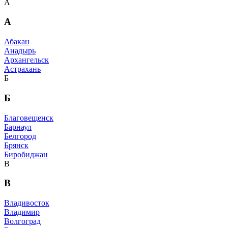
А
А
Абакан
Анадырь
Архангельск
Астрахань
Б
Б
Благовещенск
Барнаул
Белгород
Брянск
Биробиджан
В
В
Владивосток
Владимир
Волгоград