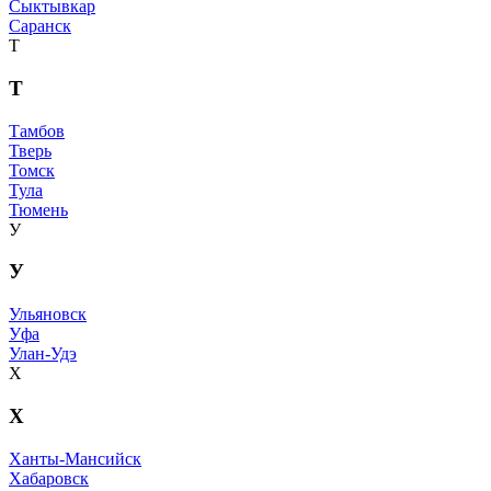
Сыктывкар
Саранск
Т
Т
Тамбов
Тверь
Томск
Тула
Тюмень
У
У
Ульяновск
Уфа
Улан-Удэ
Х
Х
Ханты-Мансийск
Хабаровск