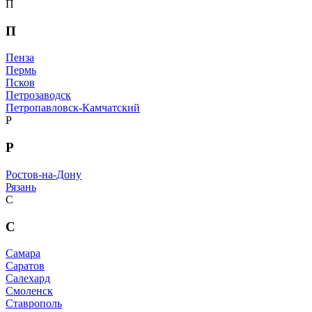
П
П
Пенза
Пермь
Псков
Петрозаводск
Петропавловск-Камчатский
Р
Р
Ростов-на-Дону
Рязань
С
С
Самара
Саратов
Салехард
Смоленск
Ставрополь