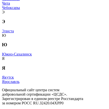
Чита
Чебоксары
Э
Э
Элиста
Ю
Ю
Южно-Сахалинск
Я
Я
Якутск
Ярославль
Официальный сайт центра систем
добровольной сертификации «ЦСДС».
Зарегистрирован в едином реестре Росстандарта
за номером
РОСС RU.З2420.04ХРР0