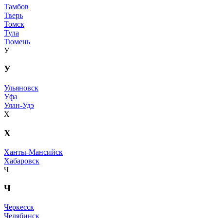
Тамбов
Тверь
Томск
Тула
Тюмень
У
У
Ульяновск
Уфа
Улан-Удэ
Х
Х
Ханты-Мансийск
Хабаровск
Ч
Ч
Черкесск
Челябинск