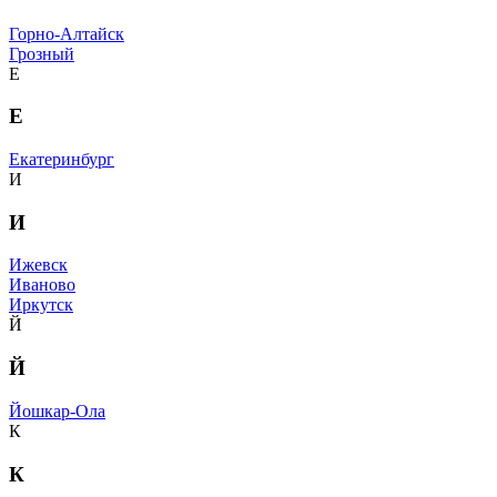
Горно-Алтайск
Грозный
Е
Е
Екатеринбург
И
И
Ижевск
Иваново
Иркутск
Й
Й
Йошкар-Ола
К
К