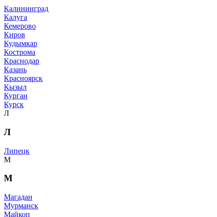
Калининград
Калуга
Кемерово
Киров
Кудымкар
Кострома
Краснодар
Казань
Красноярск
Кызыл
Курган
Курск
Л
Л
Липецк
М
М
Магадан
Мурманск
Майкоп