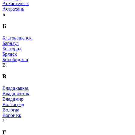
Архангельск
Астрахань
Б
Б
Благовещенск
Барнаул
Белгород
Брянск
Биробиджан
В
В
Владикавказ
Владивосток
Владимир
Волгоград
Вологда
Воронеж
Г
Г