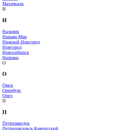
Махачкала
Н
Н
Нальчик
Нарьян-Мар
Нижний Новгород
Новгород
Новосибирск
Назрань
О
О
Омск
Оренбург
Орел
П
П
Петрозаводск
Петропавловск-Камчатский