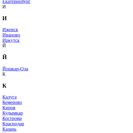
Екатеринбург
И
И
Ижевск
Иваново
Иркутск
Й
Й
Йошкар-Ола
К
К
Калуга
Кемерово
Киров
Кудымкар
Кострома
Краснодар
Казань