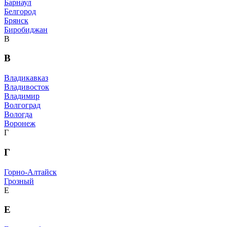
Барнаул
Белгород
Брянск
Биробиджан
В
В
Владикавказ
Владивосток
Владимир
Волгоград
Вологда
Воронеж
Г
Г
Горно-Алтайск
Грозный
Е
Е