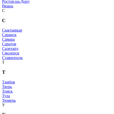
Ростов-на-Дону
Рязань
С
С
Сыктывкар
Саранск
Самара
Саратов
Салехард
Смоленск
Ставрополь
Т
Т
Тамбов
Тверь
Томск
Тула
Тюмень
У