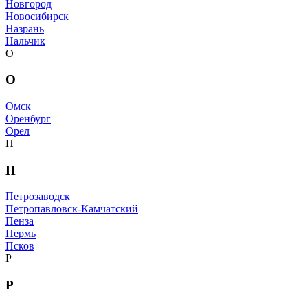
Новгород
Новосибирск
Назрань
Нальчик
О
О
Омск
Оренбург
Орел
П
П
Петрозаводск
Петропавловск-Камчатский
Пенза
Пермь
Псков
Р
Р