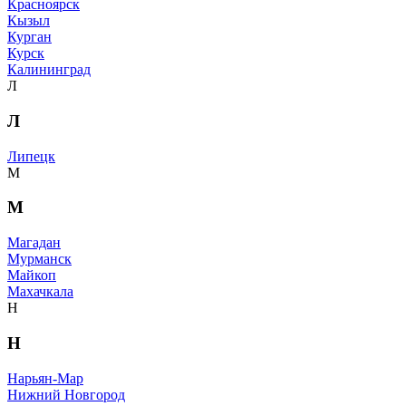
Красноярск
Кызыл
Курган
Курск
Калининград
Л
Л
Липецк
М
М
Магадан
Мурманск
Майкоп
Махачкала
Н
Н
Нарьян-Мар
Нижний Новгород