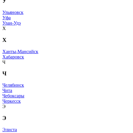
У
Ульяновск
Уфа
Улан-Удэ
Х
Х
Ханты-Мансийск
Хабаровск
Ч
Ч
Челябинск
Чита
Чебоксары
Черкесск
Э
Э
Элиста