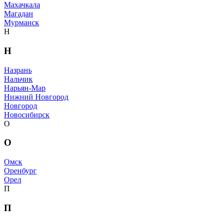
Махачкала
Магадан
Мурманск
Н
Н
Назрань
Нальчик
Нарьян-Мар
Нижний Новгород
Новгород
Новосибирск
О
О
Омск
Оренбург
Орел
П
П