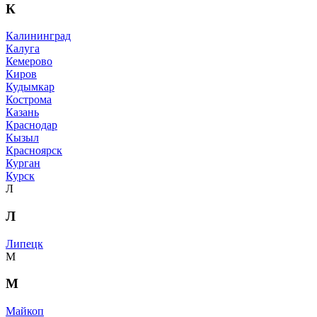
К
Калининград
Калуга
Кемерово
Киров
Кудымкар
Кострома
Казань
Краснодар
Кызыл
Красноярск
Курган
Курск
Л
Л
Липецк
М
М
Майкоп