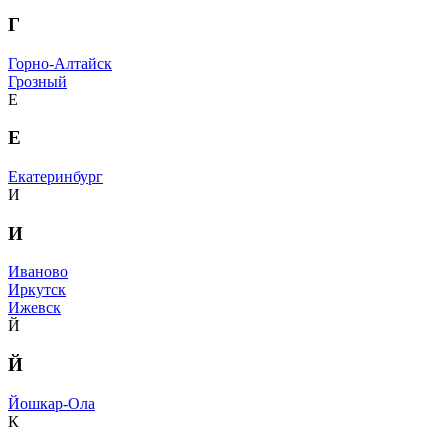
Г
Горно-Алтайск
Грозный
Е
Е
Екатеринбург
И
И
Иваново
Иркутск
Ижевск
Й
Й
Йошкар-Ола
К