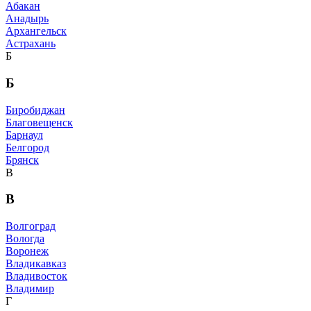
Абакан
Анадырь
Архангельск
Астрахань
Б
Б
Биробиджан
Благовещенск
Барнаул
Белгород
Брянск
В
В
Волгоград
Вологда
Воронеж
Владикавказ
Владивосток
Владимир
Г