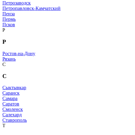
Петрозаводск
Петропавловск-Камчатский
Пенза
Пермь
Псков
Р
Р
Ростов-на-Дону
Рязань
С
С
Сыктывкар
Саранск
Самара
Саратов
Смоленск
Салехард
Ставрополь
Т