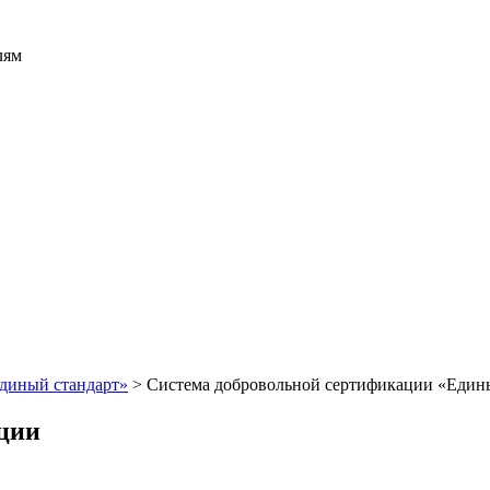
лям
диный стандарт»
>
Система добровольной сертификации «Един
ации