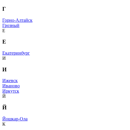
Г
Горно-Алтайск
Грозный
Е
Е
Екатеринбург
И
И
Ижевск
Иваново
Иркутск
Й
Й
Йошкар-Ола
К