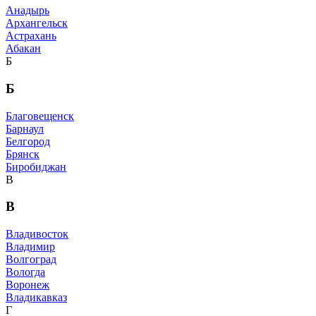
Анадырь
Архангельск
Астрахань
Абакан
Б
Б
Благовещенск
Барнаул
Белгород
Брянск
Биробиджан
В
В
Владивосток
Владимир
Волгоград
Вологда
Воронеж
Владикавказ
Г