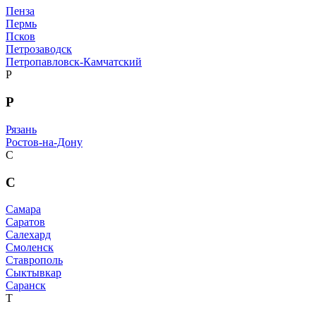
Пенза
Пермь
Псков
Петрозаводск
Петропавловск-Камчатский
Р
Р
Рязань
Ростов-на-Дону
С
С
Самара
Саратов
Салехард
Смоленск
Ставрополь
Сыктывкар
Саранск
Т