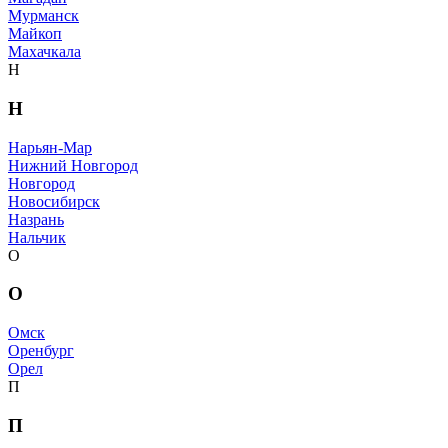
Мурманск
Майкоп
Махачкала
Н
Н
Нарьян-Мар
Нижний Новгород
Новгород
Новосибирск
Назрань
Нальчик
О
О
Омск
Оренбург
Орел
П
П