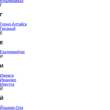
Владикавказ
Г
Г
Горно-Алтайск
Грозный
Е
Е
Екатеринбург
И
И
Ижевск
Иваново
Иркутск
Й
Й
Йошкар-Ола