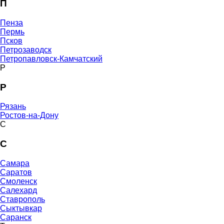
П
Пенза
Пермь
Псков
Петрозаводск
Петропавловск-Камчатский
Р
Р
Рязань
Ростов-на-Дону
С
С
Самара
Саратов
Смоленск
Салехард
Ставрополь
Сыктывкар
Саранск