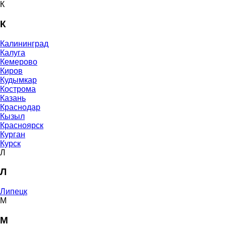
К
К
Калининград
Калуга
Кемерово
Киров
Кудымкар
Кострома
Казань
Краснодар
Кызыл
Красноярск
Курган
Курск
Л
Л
Липецк
М
М