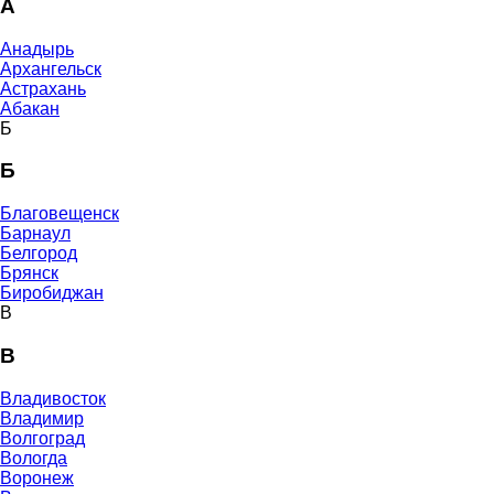
А
Анадырь
Архангельск
Астрахань
Абакан
Б
Б
Благовещенск
Барнаул
Белгород
Брянск
Биробиджан
В
В
Владивосток
Владимир
Волгоград
Вологда
Воронеж