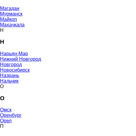
Магадан
Мурманск
Майкоп
Махачкала
Н
Н
Нарьян-Мар
Нижний Новгород
Новгород
Новосибирск
Назрань
Нальчик
О
О
Омск
Оренбург
Орел
П